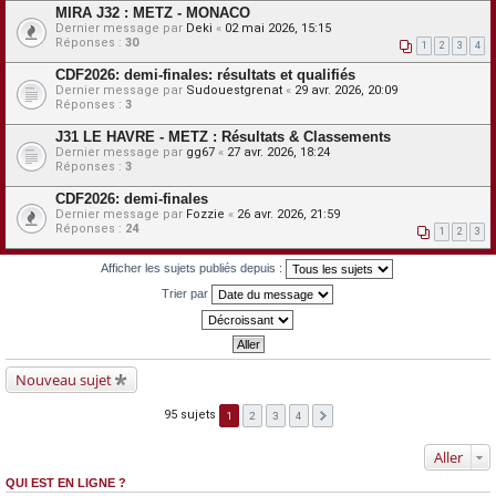
MIRA J32 : METZ - MONACO
Dernier message par
Deki
«
02 mai 2026, 15:15
Réponses :
30
1
2
3
4
CDF2026: demi-finales: résultats et qualifiés
Dernier message par
Sudouestgrenat
«
29 avr. 2026, 20:09
Réponses :
3
J31 LE HAVRE - METZ : Résultats & Classements
Dernier message par
gg67
«
27 avr. 2026, 18:24
Réponses :
3
CDF2026: demi-finales
Dernier message par
Fozzie
«
26 avr. 2026, 21:59
Réponses :
24
1
2
3
Afficher les sujets publiés depuis :
Trier par
Nouveau sujet
95 sujets
1
2
3
4
Aller
QUI EST EN LIGNE ?