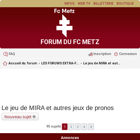
INFOS
WEB TV
BILLETTERIE
BOUTIQUE
FORUM DU FC METZ
FAQ
Inscription
Connexion
Accueil du forum
LES FORUMS EXTRA-FOOT ET LES JEUX
Le jeu de MIRA et autres jeux de pronos
Le jeu de MIRA et autres jeux de pronos
Nouveau sujet
95 sujets
1
2
3
4
Annonces