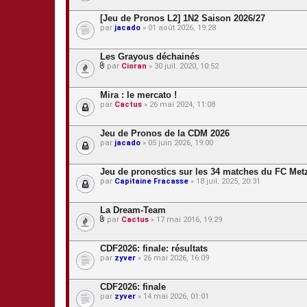
i
è
[Jeu de Pronos L2] 1N2 Saison 2026/27
c
par
jacado
» 01 août 2026, 19:28
e
s
j
Les Grayous déchainés
o
par
Cioran
» 30 juil. 2020, 10:52
i
P
n
i
t
è
Mira : le mercato !
e
c
s
par
Cactus
» 26 mai 2024, 11:08
e
s
j
Jeu de Pronos de la CDM 2026
o
par
jacado
» 05 juin 2026, 19:00
i
n
t
Jeu de pronostics sur les 34 matches du FC Metz
e
s
par
Capitaine Fracasse
» 18 juil. 2025, 20:31
La Dream-Team
par
Cactus
» 17 mai 2016, 19:29
P
i
è
CDF2026: finale: résultats
c
par
zyver
» 26 mai 2026, 16:09
e
s
j
CDF2026: finale
o
par
zyver
» 14 mai 2026, 01:01
i
n