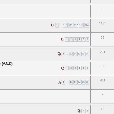
3
1131
1
…
110
111
112
113
114
55
1
2
3
4
5
6
231
1
…
20
21
22
23
24
 (V,N,D)
59
1
2
3
4
5
6
451
1
…
42
43
44
45
46
4
12
1
2