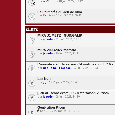
par
wiz2metz
» 18 juil. 2022, 09:42
Le Palmarès du Jeu de Mira
par
Cactus
» 24 août 2009, 09:45
SUJETS
MIRA J1 METZ - GUINGAMP
par
jacado
» 01 août 2026, 19:33
MIRA 2026/2027 mercato
par
jacado
» 26 juil. 2026, 11:11
Pronostics sur la saison (34 matches) du FC Met
par
Capitaine Fracasse
» 02 juil. 2026, 21:53
Les Nuls
par
gg67
» 26 janv. 2024, 13:26
[Jeu du score exact ] FC Metz saison 2025/26
par
jacado
» 06 juil. 2025, 14:39
Génération Picon
par
DCD
» 27 mai 2016, 10:06
P