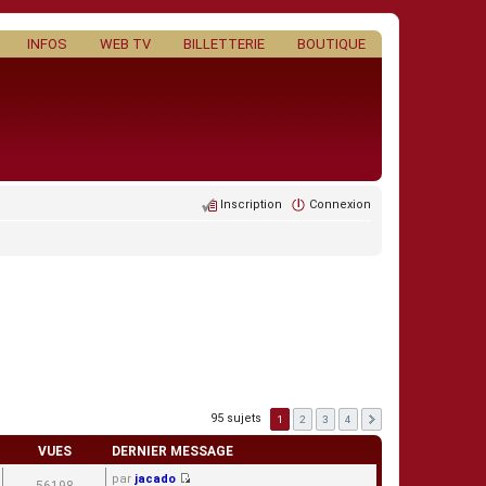
INFOS
WEB TV
BILLETTERIE
BOUTIQUE
Inscription
Connexion
95 sujets
1
2
3
4
VUES
DERNIER MESSAGE
par
jacado