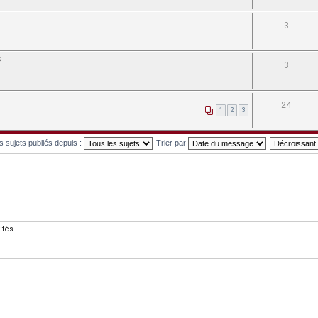
3
s
3
24
1
2
3
es sujets publiés depuis :
Trier par
ités