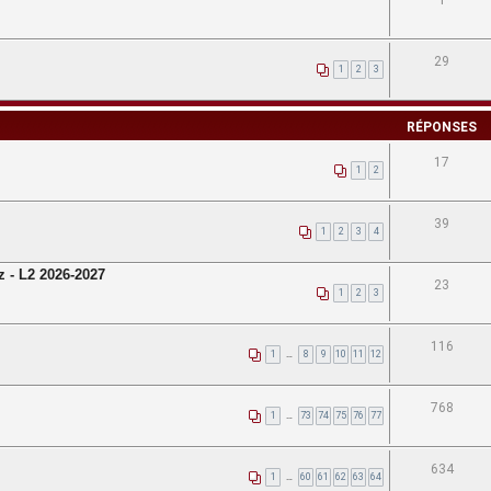
1
29
1
2
3
RÉPONSES
17
1
2
39
1
2
3
4
z - L2 2026-2027
23
1
2
3
116
1
…
8
9
10
11
12
768
1
…
73
74
75
76
77
634
1
…
60
61
62
63
64