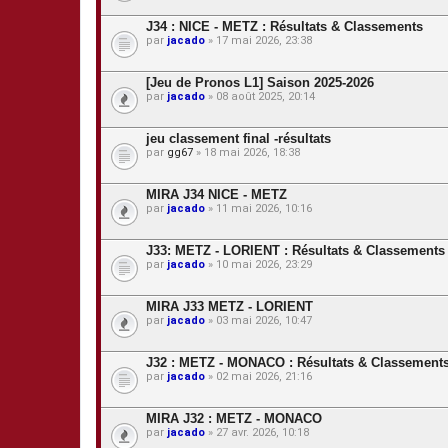
t
J34 : NICE - METZ : Résultats & Classements
e
s
par
jacado
» 17 mai 2026, 23:38
[Jeu de Pronos L1] Saison 2025-2026
par
jacado
» 08 août 2025, 20:14
jeu classement final -résultats
par
gg67
» 18 mai 2026, 18:38
MIRA J34 NICE - METZ
par
jacado
» 11 mai 2026, 10:16
J33: METZ - LORIENT : Résultats & Classements
par
jacado
» 10 mai 2026, 23:29
MIRA J33 METZ - LORIENT
par
jacado
» 03 mai 2026, 10:47
J32 : METZ - MONACO : Résultats & Classement
par
jacado
» 02 mai 2026, 21:16
MIRA J32 : METZ - MONACO
par
jacado
» 27 avr. 2026, 10:18