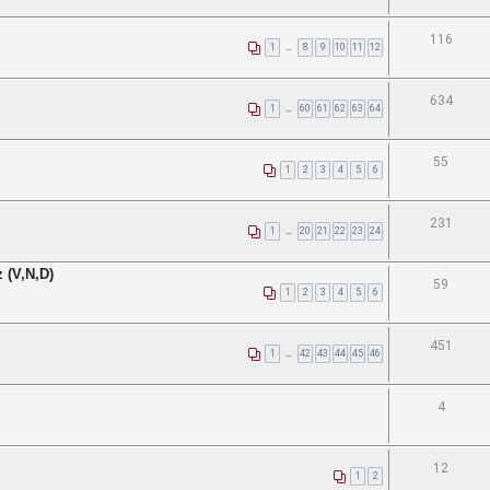
116
1
…
8
9
10
11
12
634
1
…
60
61
62
63
64
55
1
2
3
4
5
6
231
1
…
20
21
22
23
24
 (V,N,D)
59
1
2
3
4
5
6
451
1
…
42
43
44
45
46
4
12
1
2