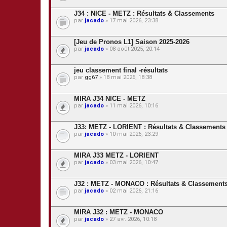
t
J34 : NICE - METZ : Résultats & Classements
e
s
par
jacado
» 17 mai 2026, 23:38
[Jeu de Pronos L1] Saison 2025-2026
par
jacado
» 08 août 2025, 20:14
jeu classement final -résultats
par
gg67
» 18 mai 2026, 18:38
MIRA J34 NICE - METZ
par
jacado
» 11 mai 2026, 10:16
J33: METZ - LORIENT : Résultats & Classements
par
jacado
» 10 mai 2026, 23:29
MIRA J33 METZ - LORIENT
par
jacado
» 03 mai 2026, 10:47
J32 : METZ - MONACO : Résultats & Classement
par
jacado
» 02 mai 2026, 21:16
MIRA J32 : METZ - MONACO
par
jacado
» 27 avr. 2026, 10:18