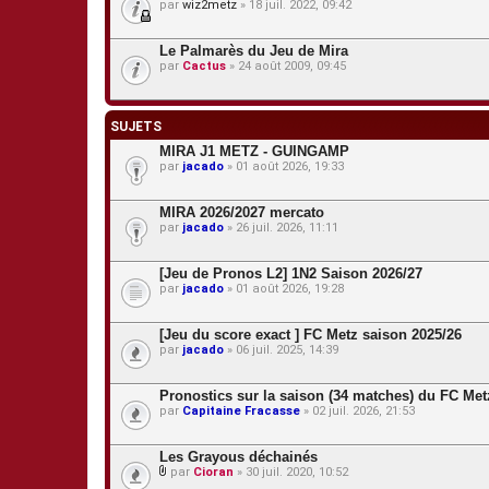
par
wiz2metz
» 18 juil. 2022, 09:42
Le Palmarès du Jeu de Mira
par
Cactus
» 24 août 2009, 09:45
SUJETS
MIRA J1 METZ - GUINGAMP
par
jacado
» 01 août 2026, 19:33
MIRA 2026/2027 mercato
par
jacado
» 26 juil. 2026, 11:11
[Jeu de Pronos L2] 1N2 Saison 2026/27
par
jacado
» 01 août 2026, 19:28
[Jeu du score exact ] FC Metz saison 2025/26
par
jacado
» 06 juil. 2025, 14:39
Pronostics sur la saison (34 matches) du FC Met
par
Capitaine Fracasse
» 02 juil. 2026, 21:53
Les Grayous déchainés
par
Cioran
» 30 juil. 2020, 10:52
P