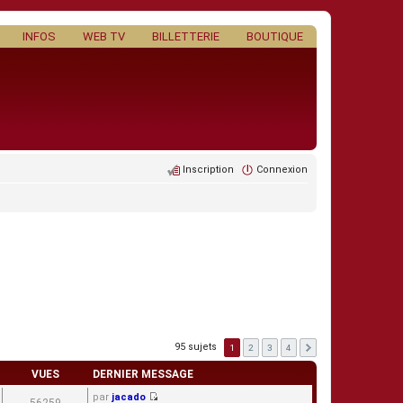
INFOS
WEB TV
BILLETTERIE
BOUTIQUE
Inscription
Connexion
95 sujets
1
2
3
4
VUES
DERNIER MESSAGE
par
jacado