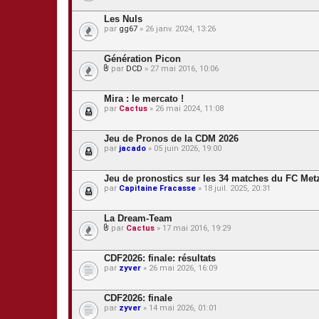
i
è
Les Nuls
c
par
gg67
» 26 janv. 2024, 13:26
e
s
j
Génération Picon
o
par
DCD
» 27 mai 2016, 10:06
i
P
n
i
t
è
Mira : le mercato !
e
c
s
par
Cactus
» 26 mai 2024, 11:08
e
s
j
Jeu de Pronos de la CDM 2026
o
par
jacado
» 05 juin 2026, 19:00
i
n
t
Jeu de pronostics sur les 34 matches du FC Metz
e
s
par
Capitaine Fracasse
» 18 juil. 2025, 20:31
La Dream-Team
par
Cactus
» 17 mai 2016, 19:29
P
i
è
CDF2026: finale: résultats
c
par
zyver
» 26 mai 2026, 16:09
e
s
j
CDF2026: finale
o
par
zyver
» 14 mai 2026, 01:01
i
n