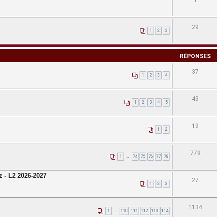
1
29
1
2
3
RÉPONSES
37
1
2
3
4
43
1
2
3
4
5
19
1
2
779
1
…
74
75
76
77
78
z - L2 2026-2027
27
1
2
3
1134
1
…
110
111
112
113
114