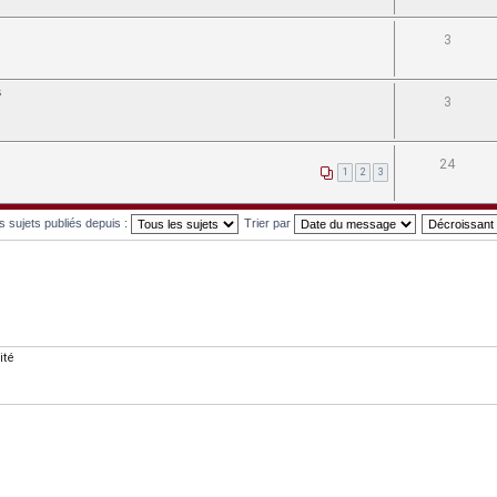
3
s
3
24
1
2
3
es sujets publiés depuis :
Trier par
ité