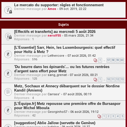
Le mercato du supporter: règles et fonctionnement
Dernier message par
Amos
«
09 oct. 2019, 22:22
Sujets
[Effectifs et transferts] au mercredi 5 août 2026
Dernier message par
nerolf55
«
05 mars 2026, 21:34
Réponses :
1
[L’Essentiel] Sarr, Hein, les Luxembourgeois: quel effectif
pour Holtz à Metz ?
Dernier message par
Lethercore
«
07 août 2026, 01:42
Réponses :
596
1
…
57
58
59
60
'Du beurre dans les épinards'... ou les futures rentrées
d'argent sans effort pour Metz
Dernier message par
sang_grenat
«
07 août 2026, 00:21
Réponses :
125
1
…
10
11
12
13
Metz, Sochaux et Annecy débarquent sur le dossier Nordine
Kandil (Amiens)
Dernier message par
Carrass'
«
07 août 2026, 00:19
Réponses :
4
[L’Équipe.fr] Metz repousse une première offre de Bursaspor
pour Michel Mboula
Dernier message par
Georginho57
«
06 août 2026, 19:12
Réponses :
42
1
2
3
4
5
[suggestion] Ablie Jallow (servette de Genève)
Dernier message par
ludolux
«
06 août 2026, 15:37