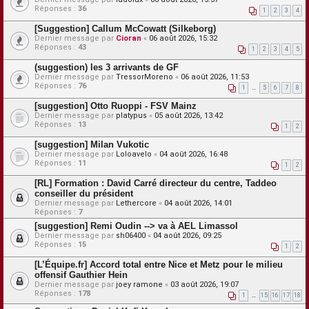
Réponses :
36
1
2
3
4
[Suggestion] Callum McCowatt (Silkeborg)
Dernier message par
Cioran
«
06 août 2026, 15:32
Réponses :
43
1
2
3
4
5
(suggestion) les 3 arrivants de GF
Dernier message par
TressorMoreno
«
06 août 2026, 11:53
Réponses :
76
1
…
5
6
7
8
[suggestion] Otto Ruoppi - FSV Mainz
Dernier message par
platypus
«
05 août 2026, 13:42
Réponses :
13
1
2
[suggestion] Milan Vukotic
Dernier message par
Loloavelo
«
04 août 2026, 16:48
Réponses :
11
1
2
[RL] Formation : David Carré directeur du centre, Taddeo
conseiller du président
Dernier message par
Lethercore
«
04 août 2026, 14:01
Réponses :
7
[suggestion] Remi Oudin --> va à AEL Limassol
Dernier message par
sh06400
«
04 août 2026, 09:25
Réponses :
15
1
2
[L’Équipe.fr] Accord total entre Nice et Metz pour le milieu
offensif Gauthier Hein
Dernier message par
joey ramone
«
03 août 2026, 19:07
Réponses :
178
1
…
15
16
17
18