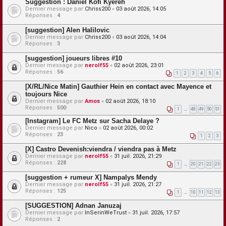
Suggestion : Daniel Kofi Kyereh
Dernier message par
Chriss200
«
03 août 2026, 14:05
Réponses :
4
[suggestion] Alen Halilovic
Dernier message par
Chriss200
«
03 août 2026, 14:04
Réponses :
3
[suggestion] joueurs libres #10
Dernier message par
nerolf55
«
02 août 2026, 23:01
Réponses :
56
1
2
3
4
5
6
[X/RL/Nice Matin] Gauthier Hein en contact avec Mayence et
toujours Nice
Dernier message par
Amos
«
02 août 2026, 18:10
Réponses :
500
1
…
48
49
50
51
[Instagram] Le FC Metz sur Sacha Delaye ?
Dernier message par
Nico
«
02 août 2026, 00:02
Réponses :
23
1
2
3
[X] Castro Devenish:viendra / viendra pas à Metz
Dernier message par
nerolf55
«
31 juil. 2026, 21:29
Réponses :
228
1
…
20
21
22
23
[suggestion + rumeur X] Nampalys Mendy
Dernier message par
nerolf55
«
31 juil. 2026, 21:27
Réponses :
125
1
…
10
11
12
13
[SUGGESTION] Adnan Januzaj
Dernier message par
InSerinWeTrust
«
31 juil. 2026, 17:57
Réponses :
2