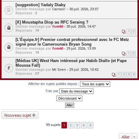
[suggestion] Yadaly Diaby
Dernier message par
Carrass'
«
30 juil. 2026, 23:07
Réponses :
3
[X] Moustapha Diop au RFC Seraing ?
Dernier message par
fcm60
«
30 juil. 2026, 14:47
Réponses :
19
1
2
[L’Équipe.fr] Premier contrat professionnel avec le FC Metz
signé pour le Camerounais Bryan Song
Dernier message par
fcm60
«
29 juil. 2026, 13:09
Réponses :
19
1
2
[Médias UK] West Ham intéressé par Habib Diallo (et Pape
Moussa Fall)
Dernier message par
Mr Sven
«
29 juil. 2026, 10:42
Réponses :
37
1
2
3
4
Afficher les sujets publiés depuis :
Trier par
Nouveau sujet
99 sujets
1
2
3
4
Aller