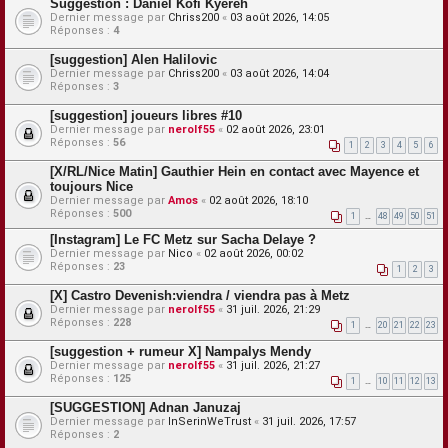
Suggestion : Daniel Kofi Kyereh
Dernier message par
Chriss200
«
03 août 2026, 14:05
Réponses :
4
[suggestion] Alen Halilovic
Dernier message par
Chriss200
«
03 août 2026, 14:04
Réponses :
3
[suggestion] joueurs libres #10
Dernier message par
nerolf55
«
02 août 2026, 23:01
Réponses :
56
1
2
3
4
5
6
[X/RL/Nice Matin] Gauthier Hein en contact avec Mayence et
toujours Nice
Dernier message par
Amos
«
02 août 2026, 18:10
Réponses :
500
1
…
48
49
50
51
[Instagram] Le FC Metz sur Sacha Delaye ?
Dernier message par
Nico
«
02 août 2026, 00:02
Réponses :
23
1
2
3
[X] Castro Devenish:viendra / viendra pas à Metz
Dernier message par
nerolf55
«
31 juil. 2026, 21:29
Réponses :
228
1
…
20
21
22
23
[suggestion + rumeur X] Nampalys Mendy
Dernier message par
nerolf55
«
31 juil. 2026, 21:27
Réponses :
125
1
…
10
11
12
13
[SUGGESTION] Adnan Januzaj
Dernier message par
InSerinWeTrust
«
31 juil. 2026, 17:57
Réponses :
2