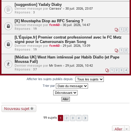
[suggestion] Yadaly Diaby
Dernier message par
Carrass'
«
30 juil. 2026, 23:07
Réponses :
3
[X] Moustapha Diop au RFC Seraing ?
Dernier message par
fcm60
«
30 juil. 2026, 14:47
Réponses :
19
1
2
[L’Équipe.fr] Premier contrat professionnel avec le FC Metz
signé pour le Camerounais Bryan Song
Dernier message par
fcm60
«
29 juil. 2026, 13:09
Réponses :
19
1
2
[Médias UK] West Ham intéressé par Habib Diallo (et Pape
Moussa Fall)
Dernier message par
Mr Sven
«
29 juil. 2026, 10:42
Réponses :
37
1
2
3
4
Afficher les sujets publiés depuis :
Trier par
Nouveau sujet
99 sujets
1
2
3
4
Aller