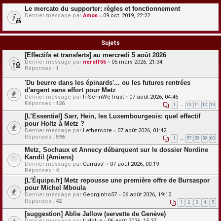
Le mercato du supporter: règles et fonctionnement
Dernier message par
Amos
«
09 oct. 2019, 22:22
Sujets
[Effectifs et transferts] au mercredi 5 août 2026
Dernier message par
nerolf55
«
05 mars 2026, 21:34
Réponses :
1
'Du beurre dans les épinards'... ou les futures rentrées
d'argent sans effort pour Metz
Dernier message par
InSerinWeTrust
«
07 août 2026, 04:46
Réponses :
126
1
…
10
11
12
13
[L’Essentiel] Sarr, Hein, les Luxembourgeois: quel effectif
pour Holtz à Metz ?
Dernier message par
Lethercore
«
07 août 2026, 01:42
Réponses :
596
1
…
57
58
59
60
Metz, Sochaux et Annecy débarquent sur le dossier Nordine
Kandil (Amiens)
Dernier message par
Carrass'
«
07 août 2026, 00:19
Réponses :
4
[L’Équipe.fr] Metz repousse une première offre de Bursaspor
pour Michel Mboula
Dernier message par
Georginho57
«
06 août 2026, 19:12
Réponses :
42
1
2
3
4
5
[suggestion] Ablie Jallow (servette de Genève)
Dernier message par
ludolux
«
06 août 2026, 15:37