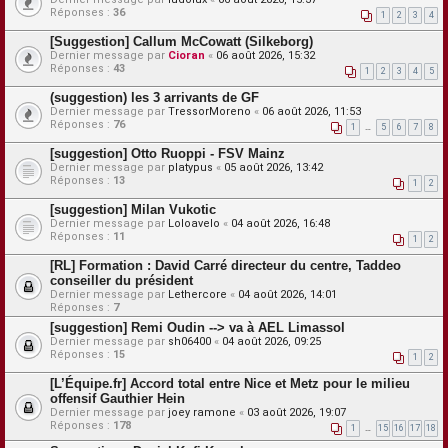
Réponses :
36
1
2
3
4
[Suggestion] Callum McCowatt (Silkeborg)
Dernier message par
Cioran
«
06 août 2026, 15:32
Réponses :
43
1
2
3
4
5
(suggestion) les 3 arrivants de GF
Dernier message par
TressorMoreno
«
06 août 2026, 11:53
Réponses :
76
1
…
5
6
7
8
[suggestion] Otto Ruoppi - FSV Mainz
Dernier message par
platypus
«
05 août 2026, 13:42
Réponses :
13
1
2
[suggestion] Milan Vukotic
Dernier message par
Loloavelo
«
04 août 2026, 16:48
Réponses :
11
1
2
[RL] Formation : David Carré directeur du centre, Taddeo
conseiller du président
Dernier message par
Lethercore
«
04 août 2026, 14:01
Réponses :
7
[suggestion] Remi Oudin --> va à AEL Limassol
Dernier message par
sh06400
«
04 août 2026, 09:25
Réponses :
15
1
2
[L’Équipe.fr] Accord total entre Nice et Metz pour le milieu
offensif Gauthier Hein
Dernier message par
joey ramone
«
03 août 2026, 19:07
Réponses :
178
1
…
15
16
17
18