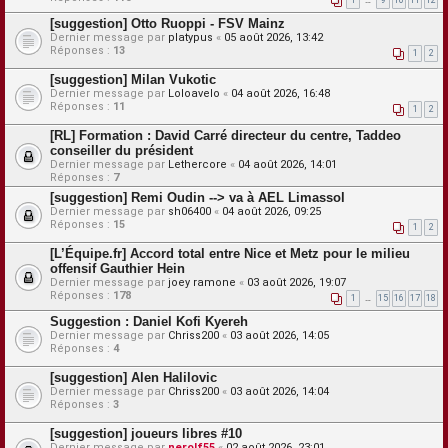
1
…
9
10
11
12
[suggestion] Otto Ruoppi - FSV Mainz
Dernier message par
platypus
«
05 août 2026, 13:42
Réponses :
13
1
2
[suggestion] Milan Vukotic
Dernier message par
Loloavelo
«
04 août 2026, 16:48
Réponses :
11
1
2
[RL] Formation : David Carré directeur du centre, Taddeo
conseiller du président
Dernier message par
Lethercore
«
04 août 2026, 14:01
Réponses :
7
[suggestion] Remi Oudin --> va à AEL Limassol
Dernier message par
sh06400
«
04 août 2026, 09:25
Réponses :
15
1
2
[L’Équipe.fr] Accord total entre Nice et Metz pour le milieu
offensif Gauthier Hein
Dernier message par
joey ramone
«
03 août 2026, 19:07
Réponses :
178
1
…
15
16
17
18
Suggestion : Daniel Kofi Kyereh
Dernier message par
Chriss200
«
03 août 2026, 14:05
Réponses :
4
[suggestion] Alen Halilovic
Dernier message par
Chriss200
«
03 août 2026, 14:04
Réponses :
3
[suggestion] joueurs libres #10
Dernier message par
nerolf55
«
02 août 2026, 23:01