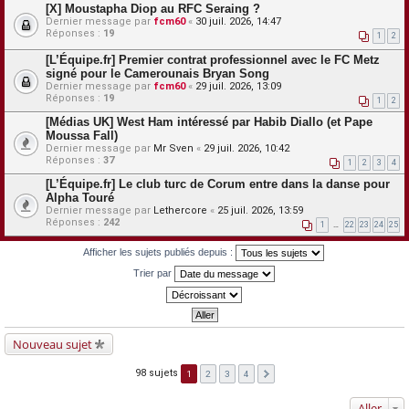
[X] Moustapha Diop au RFC Seraing ?
Dernier message par
fcm60
«
30 juil. 2026, 14:47
Réponses :
19
1
2
[L’Équipe.fr] Premier contrat professionnel avec le FC Metz
signé pour le Camerounais Bryan Song
Dernier message par
fcm60
«
29 juil. 2026, 13:09
Réponses :
19
1
2
[Médias UK] West Ham intéressé par Habib Diallo (et Pape
Moussa Fall)
Dernier message par
Mr Sven
«
29 juil. 2026, 10:42
Réponses :
37
1
2
3
4
[L’Équipe.fr] Le club turc de Corum entre dans la danse pour
Alpha Touré
Dernier message par
Lethercore
«
25 juil. 2026, 13:59
Réponses :
242
1
…
22
23
24
25
Afficher les sujets publiés depuis :
Trier par
Nouveau sujet
98 sujets
1
2
3
4
Aller