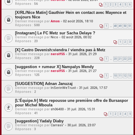
Réponses :
56
1
2
3
4
5
6
[X/RL/Nice Matin] Gauthier Hein en contact avec Mayence et
toujours Nice
Dernier message par
Amos
«
02 août 2026, 18:10
Réponses :
500
1
…
48
49
50
51
[Instagram] Le FC Metz sur Sacha Delaye ?
Dernier message par
Nico
«
02 août 2026, 00:02
Réponses :
23
1
2
3
[X] Castro Devenish:viendra / viendra pas à Metz
Dernier message par
nerolf55
«
31 juil. 2026, 21:29
Réponses :
228
1
…
20
21
22
23
[suggestion + rumeur X] Nampalys Mendy
Dernier message par
nerolf55
«
31 juil. 2026, 21:27
Réponses :
125
1
…
10
11
12
13
[SUGGESTION] Adnan Januzaj
Dernier message par
InSerinWeTrust
«
31 juil. 2026, 17:57
Réponses :
2
[L’Équipe.fr] Metz repousse une première offre de Bursaspor
pour Michel Mboula
Dernier message par
sh06400
«
31 juil. 2026, 15:31
Réponses :
41
1
2
3
4
5
[suggestion] Yadaly Diaby
Dernier message par
Carrass'
«
30 juil. 2026, 23:07
Réponses :
3