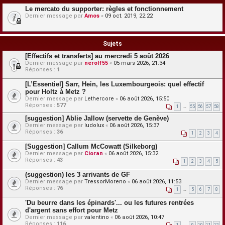
Le mercato du supporter: règles et fonctionnement
Dernier message par
Amos
«
09 oct. 2019, 22:22
Sujets
[Effectifs et transferts] au mercredi 5 août 2026
Dernier message par
nerolf55
«
05 mars 2026, 21:34
Réponses :
1
[L’Essentiel] Sarr, Hein, les Luxembourgeois: quel effectif
pour Holtz à Metz ?
Dernier message par
Lethercore
«
06 août 2026, 15:50
Réponses :
577
1
…
55
56
57
58
[suggestion] Ablie Jallow (servette de Genève)
Dernier message par
ludolux
«
06 août 2026, 15:37
Réponses :
36
1
2
3
4
[Suggestion] Callum McCowatt (Silkeborg)
Dernier message par
Cioran
«
06 août 2026, 15:32
Réponses :
43
1
2
3
4
5
(suggestion) les 3 arrivants de GF
Dernier message par
TressorMoreno
«
06 août 2026, 11:53
Réponses :
76
1
…
5
6
7
8
'Du beurre dans les épinards'... ou les futures rentrées
d'argent sans effort pour Metz
Dernier message par
valentino
«
06 août 2026, 10:47
Réponses :
116