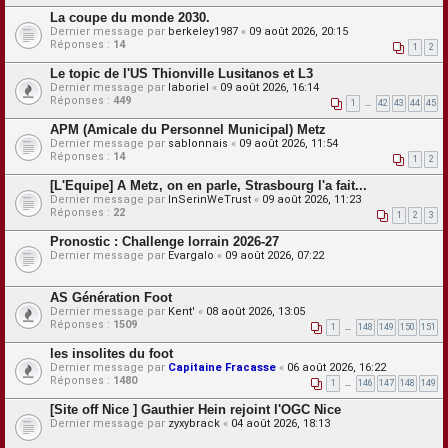
La coupe du monde 2030.
Dernier message par
berkeley1987
«
09 août 2026, 20:15
Réponses :
14
1
2
Le topic de l'US Thionville Lusitanos et L3
Dernier message par
laboriel
«
09 août 2026, 16:14
Réponses :
449
1
…
42
43
44
45
APM (Amicale du Personnel Municipal) Metz
Dernier message par
sablonnais
«
09 août 2026, 11:54
Réponses :
14
1
2
[L'Equipe] A Metz, on en parle, Strasbourg l'a fait...
Dernier message par
InSerinWeTrust
«
09 août 2026, 11:23
Réponses :
22
1
2
3
Pronostic : Challenge lorrain 2026-27
Dernier message par
Evargalo
«
09 août 2026, 07:22
AS Génération Foot
Dernier message par
Kent'
«
08 août 2026, 13:05
Réponses :
1509
1
…
148
149
150
151
les insolites du foot
Dernier message par
Capitaine Fracasse
«
06 août 2026, 16:22
Réponses :
1480
1
…
146
147
148
149
[Site off Nice ] Gauthier Hein rejoint l'OGC Nice
Dernier message par
zyxybrack
«
04 août 2026, 18:13