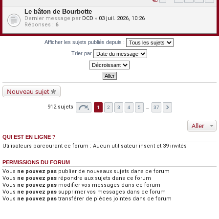
Le bâton de Bourbotte
Dernier message par
DCD
«
03 juil. 2026, 10:26
Réponses :
6
Afficher les sujets publiés depuis :
Trier par
Nouveau sujet
912 sujets
1
2
3
4
5
…
37
Aller
QUI EST EN LIGNE ?
Utilisateurs parcourant ce forum : Aucun utilisateur inscrit et 39 invités
PERMISSIONS DU FORUM
Vous
ne pouvez pas
publier de nouveaux sujets dans ce forum
Vous
ne pouvez pas
répondre aux sujets dans ce forum
Vous
ne pouvez pas
modifier vos messages dans ce forum
Vous
ne pouvez pas
supprimer vos messages dans ce forum
Vous
ne pouvez pas
transférer de pièces jointes dans ce forum