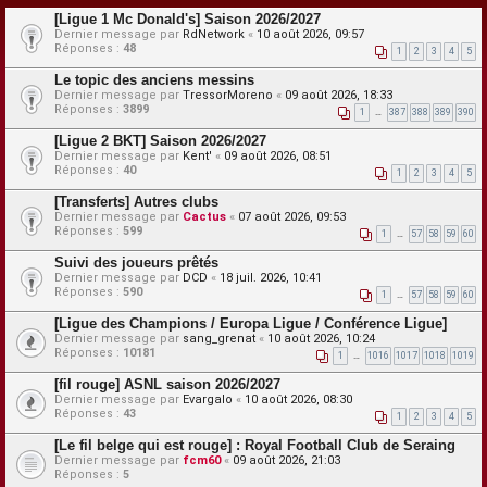
[Ligue 1 Mc Donald's] Saison 2026/2027
Dernier message par
RdNetwork
«
10 août 2026, 09:57
Réponses :
48
1
2
3
4
5
Le topic des anciens messins
Dernier message par
TressorMoreno
«
09 août 2026, 18:33
Réponses :
3899
1
…
387
388
389
390
[Ligue 2 BKT] Saison 2026/2027
Dernier message par
Kent'
«
09 août 2026, 08:51
Réponses :
40
1
2
3
4
5
[Transferts] Autres clubs
Dernier message par
Cactus
«
07 août 2026, 09:53
Réponses :
599
1
…
57
58
59
60
Suivi des joueurs prêtés
Dernier message par
DCD
«
18 juil. 2026, 10:41
Réponses :
590
1
…
57
58
59
60
[Ligue des Champions / Europa Ligue / Conférence Ligue]
Dernier message par
sang_grenat
«
10 août 2026, 10:24
Réponses :
10181
1
…
1016
1017
1018
1019
[fil rouge] ASNL saison 2026/2027
Dernier message par
Evargalo
«
10 août 2026, 08:30
Réponses :
43
1
2
3
4
5
[Le fil belge qui est rouge] : Royal Football Club de Seraing
Dernier message par
fcm60
«
09 août 2026, 21:03
Réponses :
5