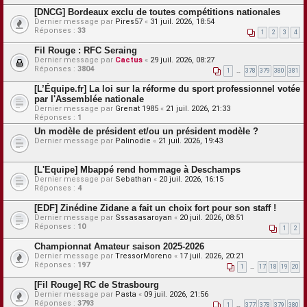
[DNCG] Bordeaux exclu de toutes compétitions nationales
Dernier message par
Pires57
«
31 juil. 2026, 18:54
Réponses :
33
1
2
3
4
Fil Rouge : RFC Seraing
Dernier message par
Cactus
«
29 juil. 2026, 08:27
Réponses :
3804
1
…
378
379
380
381
[L’Équipe.fr] La loi sur la réforme du sport professionnel votée
par l'Assemblée nationale
Dernier message par
Grenat 1985
«
21 juil. 2026, 21:33
Réponses :
1
Un modèle de président et/ou un président modèle ?
Dernier message par
Palinodie
«
21 juil. 2026, 19:43
[L'Equipe] Mbappé rend hommage à Deschamps
Dernier message par
Sebathan
«
20 juil. 2026, 16:15
Réponses :
4
[EDF] Zinédine Zidane a fait un choix fort pour son staff !
Dernier message par
Sssasasaroyan
«
20 juil. 2026, 08:51
Réponses :
10
1
2
Championnat Amateur saison 2025-2026
Dernier message par
TressorMoreno
«
17 juil. 2026, 20:21
Réponses :
197
1
…
17
18
19
20
[Fil Rouge] RC de Strasbourg
Dernier message par
Pasta
«
09 juil. 2026, 21:56
Réponses :
3793
1
…
377
378
379
380