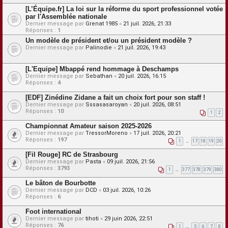
[L’Équipe.fr] La loi sur la réforme du sport professionnel votée
par l'Assemblée nationale
Dernier message par
Grenat 1985
«
21 juil. 2026, 21:33
Réponses :
1
Un modèle de président et/ou un président modèle ?
Dernier message par
Palinodie
«
21 juil. 2026, 19:43
[L'Equipe] Mbappé rend hommage à Deschamps
Dernier message par
Sebathan
«
20 juil. 2026, 16:15
Réponses :
4
[EDF] Zinédine Zidane a fait un choix fort pour son staff !
Dernier message par
Sssasasaroyan
«
20 juil. 2026, 08:51
Réponses :
10
1
2
Championnat Amateur saison 2025-2026
Dernier message par
TressorMoreno
«
17 juil. 2026, 20:21
Réponses :
197
1
…
17
18
19
20
[Fil Rouge] RC de Strasbourg
Dernier message par
Pasta
«
09 juil. 2026, 21:56
Réponses :
3793
1
…
377
378
379
380
Le bâton de Bourbotte
Dernier message par
DCD
«
03 juil. 2026, 10:26
Réponses :
6
Foot international
Dernier message par
tihoti
«
29 juin 2026, 22:51
Réponses :
76
1
…
5
6
7
8