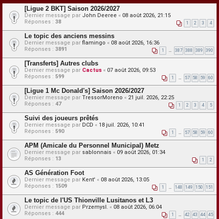
[Ligue 2 BKT] Saison 2026/2027
Dernier message par
John Deeree
«
08 août 2026, 21:15
Réponses :
38
1
2
3
4
Le topic des anciens messins
Dernier message par
flamingo
«
08 août 2026, 16:36
Réponses :
3891
1
…
387
388
389
390
[Transferts] Autres clubs
Dernier message par
Cactus
«
07 août 2026, 09:53
Réponses :
599
1
…
57
58
59
60
[Ligue 1 Mc Donald's] Saison 2026/2027
Dernier message par
TressorMoreno
«
21 juil. 2026, 22:25
Réponses :
47
1
2
3
4
5
Suivi des joueurs prêtés
Dernier message par
DCD
«
18 juil. 2026, 10:41
Réponses :
590
1
…
57
58
59
60
APM (Amicale du Personnel Municipal) Metz
Dernier message par
sablonnais
«
09 août 2026, 01:34
Réponses :
13
1
2
AS Génération Foot
Dernier message par
Kent'
«
08 août 2026, 13:05
Réponses :
1509
1
…
148
149
150
151
Le topic de l'US Thionville Lusitanos et L3
Dernier message par
Przemysl.
«
08 août 2026, 06:04
Réponses :
444
1
…
42
43
44
45