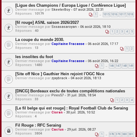
[Ligue des Champions / Europa Ligue / Conférence Ligue]
Dernier message par
SkeeterBoy
«
07 août 2026, 22:31
Réponses :
10179
1
…
1015
1016
1017
1018
[fil rouge] ASNL saison 2026/2027
Dernier message par
Sssasasaroyan
«
06 août 2026, 18:10
Réponses :
40
1
2
3
4
5
La coupe du monde 2030.
Dernier message par
Capitaine Fracasse
«
06 août 2026, 17:17
Réponses :
13
1
2
les insolites du foot
Dernier message par
Capitaine Fracasse
«
06 août 2026, 16:22
Réponses :
1480
1
…
146
147
148
149
[Site off Nice ] Gauthier Hein rejoint l'OGC Nice
Dernier message par
zyxybrack
«
04 août 2026, 18:13
[DNCG] Bordeaux exclu de toutes compétitions nationales
Dernier message par
Pires57
«
31 juil. 2026, 18:54
Réponses :
33
1
2
3
4
[Le fil belge qui est rouge] : Royal Football Club de Seraing
Dernier message par
Cioran
«
30 juil. 2026, 10:52
Réponses :
4
Fil Rouge : RFC Seraing
Dernier message par
Cactus
«
29 juil. 2026, 08:27
Réponses :
3804
1
…
378
379
380
381