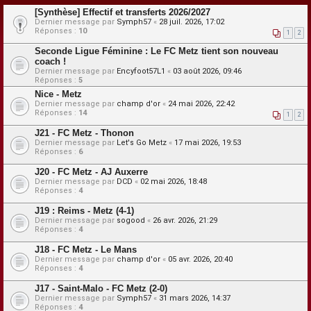
[Synthèse] Effectif et transferts 2026/2027
Dernier message par
Symph57
«
28 juil. 2026, 17:02
Réponses :
10
1
2
Seconde Ligue Féminine : Le FC Metz tient son nouveau
coach !
Dernier message par
Encyfoot57L1
«
03 août 2026, 09:46
Réponses :
5
Nice - Metz
Dernier message par
champ d'or
«
24 mai 2026, 22:42
Réponses :
14
1
2
J21 - FC Metz - Thonon
Dernier message par
Let's Go Metz
«
17 mai 2026, 19:53
Réponses :
6
J20 - FC Metz - AJ Auxerre
Dernier message par
DCD
«
02 mai 2026, 18:48
Réponses :
4
J19 : Reims - Metz (4-1)
Dernier message par
sogood
«
26 avr. 2026, 21:29
Réponses :
4
J18 - FC Metz - Le Mans
Dernier message par
champ d'or
«
05 avr. 2026, 20:40
Réponses :
4
J17 - Saint-Malo - FC Metz (2-0)
Dernier message par
Symph57
«
31 mars 2026, 14:37
Réponses :
4