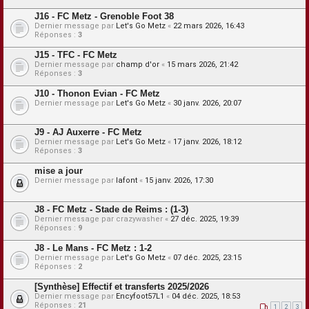
J16 - FC Metz - Grenoble Foot 38
Dernier message par
Let's Go Metz
«
22 mars 2026, 16:43
Réponses :
3
J15 - TFC - FC Metz
Dernier message par
champ d'or
«
15 mars 2026, 21:42
Réponses :
3
J10 - Thonon Evian - FC Metz
Dernier message par
Let's Go Metz
«
30 janv. 2026, 20:07
J9 - AJ Auxerre - FC Metz
Dernier message par
Let's Go Metz
«
17 janv. 2026, 18:12
Réponses :
3
mise a jour
Dernier message par
lafont
«
15 janv. 2026, 17:30
J8 - FC Metz - Stade de Reims : (1-3)
Dernier message par
crazywasher
«
27 déc. 2025, 19:39
Réponses :
9
J8 - Le Mans - FC Metz : 1-2
Dernier message par
Let's Go Metz
«
07 déc. 2025, 23:15
Réponses :
2
[Synthèse] Effectif et transferts 2025/2026
Dernier message par
Encyfoot57L1
«
04 déc. 2025, 18:53
Réponses :
21
1
2
3