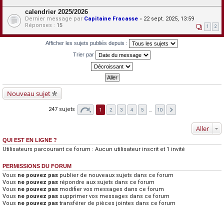
calendrier 2025/2026
Dernier message par
Capitaine Fracasse
«
22 sept. 2025, 13:59
Réponses :
15
1
2
Afficher les sujets publiés depuis :
Trier par
Nouveau sujet
247 sujets
1
2
3
4
5
…
10
Aller
QUI EST EN LIGNE ?
Utilisateurs parcourant ce forum : Aucun utilisateur inscrit et 1 invité
PERMISSIONS DU FORUM
Vous
ne pouvez pas
publier de nouveaux sujets dans ce forum
Vous
ne pouvez pas
répondre aux sujets dans ce forum
Vous
ne pouvez pas
modifier vos messages dans ce forum
Vous
ne pouvez pas
supprimer vos messages dans ce forum
Vous
ne pouvez pas
transférer de pièces jointes dans ce forum