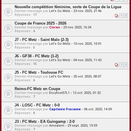
Nouvelle compétition féminine, sorte de Coupe de la Ligue
Dernier message par
Let's Go Metz
«
23 nov. 2025, 21:46
Réponses :
17
1
2
Coupe de France 2025 - 2026
Dernier message par
Cioran
«
23 nov. 2025, 16:24
Réponses :
4
J7 - FC Metz - Saint Malo (2-3)
Dernier message par
Let's Go Metz
«
10 nov. 2025, 10:01
Réponses :
5
J6 - GF38 - FC Metz (1-2)
Dernier message par
Let's Go Metz
«
04 nov. 2025, 11:42
Réponses :
15
1
2
J5 - FC Metz - Toulouse FC
Dernier message par
Let's Go Metz
«
20 oct. 2025, 08:07
Réponses :
6
Reims-FC Metz en Coupe
Dernier message par
Encyfoot57L1
«
12 oct. 2025, 01:32
Réponses :
7
J4 - LOSC - FC Metz : 0-0
Dernier message par
Capitaine Fracasse
«
06 oct. 2025, 14:09
Réponses :
8
J3 : FC Metz - EA Guingamp : 2-0
Dernier message par
Amsalem
«
29 sept. 2025, 19:59
Réponses :
7