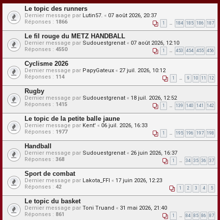
Le topic des runners
Dernier message par
Lutin57.
«
07 août 2026, 20:37
Réponses :
1866
1
…
184
185
186
187
Le fil rouge du METZ HANDBALL
Dernier message par
Sudouestgrenat
«
07 août 2026, 12:10
Réponses :
4550
1
…
453
454
455
456
Cyclisme 2026
Dernier message par
PapyGateux
«
27 juil. 2026, 10:12
Réponses :
114
1
…
9
10
11
12
Rugby
Dernier message par
Sudouestgrenat
«
18 juil. 2026, 12:52
Réponses :
1415
1
…
139
140
141
142
Le topic de la petite balle jaune
Dernier message par
Kent'
«
06 juil. 2026, 16:33
Réponses :
1977
1
…
195
196
197
198
Handball
Dernier message par
Sudouestgrenat
«
26 juin 2026, 16:37
Réponses :
368
1
…
34
35
36
37
Sport de combat
Dernier message par
Lakota_FFI
«
17 juin 2026, 12:23
Réponses :
42
1
2
3
4
5
Le topic du basket
Dernier message par
Toni Truand
«
31 mai 2026, 21:40
Réponses :
861
1
…
84
85
86
87