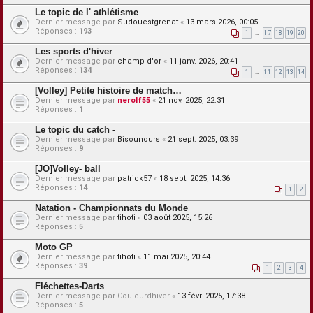
Le topic de l' athlétisme
Dernier message par
Sudouestgrenat
«
13 mars 2026, 00:05
Réponses :
193
1
…
17
18
19
20
Les sports d'hiver
Dernier message par
champ d'or
«
11 janv. 2026, 20:41
Réponses :
134
1
…
11
12
13
14
[Volley] Petite histoire de match…
Dernier message par
nerolf55
«
21 nov. 2025, 22:31
Réponses :
1
Le topic du catch -
Dernier message par
Bisounours
«
21 sept. 2025, 03:39
Réponses :
9
[JO]Volley- ball
Dernier message par
patrick57
«
18 sept. 2025, 14:36
Réponses :
14
1
2
Natation - Championnats du Monde
Dernier message par
tihoti
«
03 août 2025, 15:26
Réponses :
5
Moto GP
Dernier message par
tihoti
«
11 mai 2025, 20:44
Réponses :
39
1
2
3
4
Fléchettes-Darts
Dernier message par
Couleurdhiver
«
13 févr. 2025, 17:38
Réponses :
5