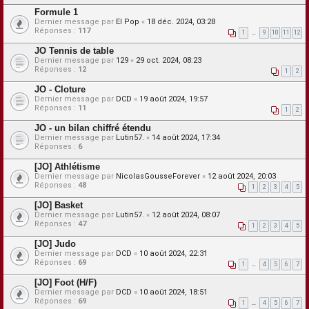
Formule 1
Dernier message par
El Pop
«
18 déc. 2024, 03:28
Réponses :
117
1
…
9
10
11
12
JO Tennis de table
Dernier message par
129
«
29 oct. 2024, 08:23
Réponses :
12
1
2
JO - Cloture
Dernier message par
DCD
«
19 août 2024, 19:57
Réponses :
11
1
2
JO - un bilan chiffré étendu
Dernier message par
Lutin57.
«
14 août 2024, 17:34
Réponses :
6
[JO] Athlétisme
Dernier message par
NicolasGousseForever
«
12 août 2024, 20:03
Réponses :
48
1
2
3
4
5
[JO] Basket
Dernier message par
Lutin57.
«
12 août 2024, 08:07
Réponses :
47
1
2
3
4
5
[JO] Judo
Dernier message par
DCD
«
10 août 2024, 22:31
Réponses :
69
1
…
4
5
6
7
[JO] Foot (H/F)
Dernier message par
DCD
«
10 août 2024, 18:51
Réponses :
69
1
…
4
5
6
7