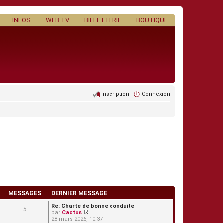
INFOS
WEB TV
BILLETTERIE
BOUTIQUE
Inscription
Connexion
MESSAGES
DERNIER MESSAGE
Re: Charte de bonne conduite
5
par
Cactus
C
28 mars 2026, 10:37