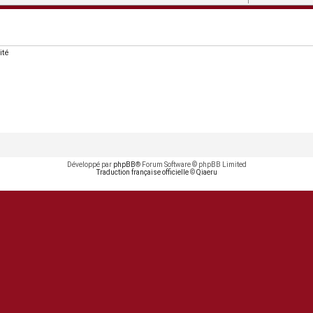
ité
Développé par
phpBB
® Forum Software © phpBB Limited
Traduction française officielle
©
Qiaeru