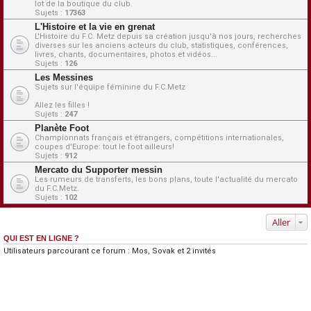
lot de la boutique du club.
Sujets :
17363
L'Histoire et la vie en grenat
L'Histoire du F.C. Metz depuis sa création jusqu'à nos jours, recherches
diverses sur les anciens acteurs du club, statistiques, conférences,
livres, chants, documentaires, photos et vidéos...
Sujets :
126
Les Messines
Sujets sur l'équipe féminine du F.C.Metz
Allez les filles !
Sujets :
247
Planète Foot
Championnats français et étrangers, compétitions internationales,
coupes d'Europe: tout le foot ailleurs!
Sujets :
912
Mercato du Supporter messin
Les rumeurs de transferts, les bons plans, toute l'actualité du mercato
du F.C.Metz.
Sujets :
102
Aller
QUI EST EN LIGNE ?
Utilisateurs parcourant ce forum :
Mos
,
Sovak
et 2 invités