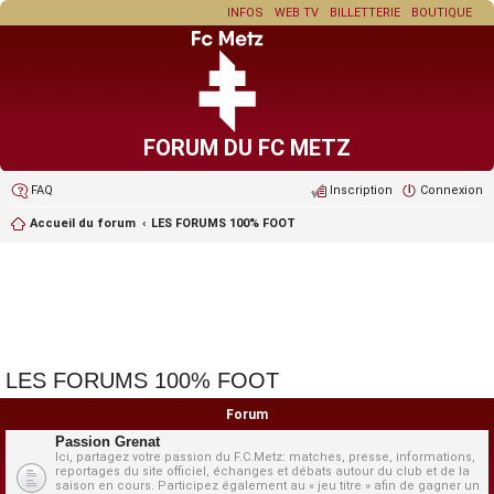
INFOS
WEB TV
BILLETTERIE
BOUTIQUE
FORUM DU FC METZ
FAQ
Inscription
Connexion
Accueil du forum
LES FORUMS 100% FOOT
LES FORUMS 100% FOOT
Forum
Passion Grenat
Ici, partagez votre passion du F.C.Metz: matches, presse, informations,
reportages du site officiel, échanges et débats autour du club et de la
saison en cours. Participez également au « jeu titre » afin de gagner un