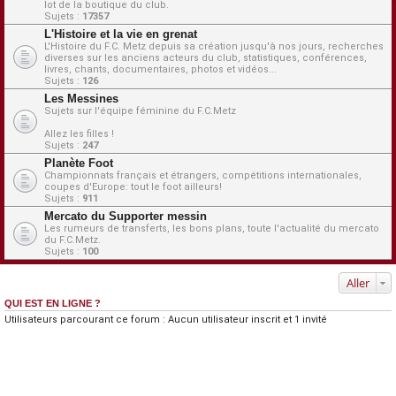
lot de la boutique du club.
Sujets :
17357
L'Histoire et la vie en grenat
L'Histoire du F.C. Metz depuis sa création jusqu'à nos jours, recherches
diverses sur les anciens acteurs du club, statistiques, conférences,
livres, chants, documentaires, photos et vidéos...
Sujets :
126
Les Messines
Sujets sur l'équipe féminine du F.C.Metz
Allez les filles !
Sujets :
247
Planète Foot
Championnats français et étrangers, compétitions internationales,
coupes d'Europe: tout le foot ailleurs!
Sujets :
911
Mercato du Supporter messin
Les rumeurs de transferts, les bons plans, toute l'actualité du mercato
du F.C.Metz.
Sujets :
100
Aller
QUI EST EN LIGNE ?
Utilisateurs parcourant ce forum : Aucun utilisateur inscrit et 1 invité