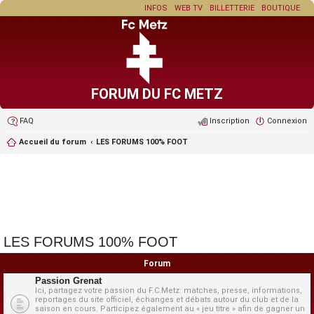
INFOS
WEB TV
BILLETTERIE
BOUTIQUE
FORUM DU FC METZ
FAQ
Inscription
Connexion
Accueil du forum
LES FORUMS 100% FOOT
LES FORUMS 100% FOOT
Forum
Passion Grenat
Ici, partagez votre passion du F.C.Metz: matches, presse, informations,
reportages du site officiel, échanges et débats autour du club et de la
saison en cours. Participez également au « jeu titre » afin de gagner un