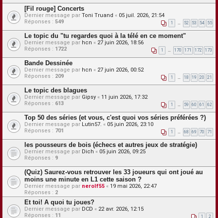
[Fil rouge] Concerts
Dernier message par
Toni Truand
«
05 juil. 2026, 21:54
Réponses :
549
1
…
52
53
54
55
Le topic du "tu regardes quoi à la télé en ce moment"
Dernier message par
hcn
«
27 juin 2026, 18:56
Réponses :
1722
1
…
170
171
172
173
Bande Dessinée
Dernier message par
hcn
«
27 juin 2026, 00:52
Réponses :
209
1
…
18
19
20
21
Le topic des blagues
Dernier message par
Gipsy
«
11 juin 2026, 17:32
Réponses :
613
1
…
59
60
61
62
Top 50 des séries (et vous, c'est quoi vos séries préférées ?)
Dernier message par
Lutin57.
«
05 juin 2026, 23:10
Réponses :
701
1
…
68
69
70
71
les pousseurs de bois (échecs et autres jeux de stratégie)
Dernier message par
Dich
«
05 juin 2026, 09:25
Réponses :
9
(Quiz) Saurez-vous retrouver les 33 joueurs qui ont joué au
moins une minute en L1 cette saison ?
Dernier message par
nerolf55
«
19 mai 2026, 22:47
Réponses :
2
Et toi! A quoi tu joues?
Dernier message par
DCD
«
22 avr. 2026, 12:15
Réponses :
11
1
2