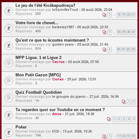
Le jeu de l'été Kicèkapudireça?
Dernier message par
InSerinWeTrust
«
05 août 2026, 23:04
Réponses :
203
1
…
18
19
20
21
Votre livre de chevet...
Dernier message par
berkeley1987
«
05 août 2026, 22:33
Réponses :
400
1
…
38
39
40
41
Qu'est ce que tu écoutes maintenant ?
Dernier message par
golden years
«
03 août 2026, 21:45
Réponses :
824
1
…
80
81
82
83
MPP Ligue. 1 et Ligue 2
Dernier message par
Cactus
«
03 août 2026, 07:50
Réponses :
5
Mon Petit Gazon [MPG]
Dernier message par
Cioran
«
29 juil. 2026, 12:01
Réponses :
2
Quiz Football Quotidien
Dernier message par
le groupie du pjanic
«
27 juil. 2026, 16:34
Réponses :
16
1
2
Tu regardes quoi sur Youtube en ce moment ?
Dernier message par
Amos
«
21 juil. 2026, 18:28
Réponses :
45
1
2
3
4
5
Poker
Dernier message par
DCD
«
15 juil. 2026, 10:26
Réponses :
196
1
…
17
18
19
20