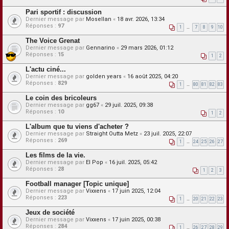
Pari sportif : discussion
Dernier message par
Mosellan
«
18 avr. 2026, 13:34
Réponses :
97
1
…
7
8
9
10
The Voice Grenat
Dernier message par
Gennarino
«
29 mars 2026, 01:12
Réponses :
15
1
2
L'actu ciné...
Dernier message par
golden years
«
16 août 2025, 04:20
Réponses :
829
1
…
80
81
82
83
Le coin des bricoleurs
Dernier message par
gg67
«
29 juil. 2025, 09:38
Réponses :
10
1
2
L'album que tu viens d'acheter ?
Dernier message par
Straight Outta Metz
«
23 juil. 2025, 22:07
Réponses :
269
1
…
24
25
26
27
Les films de la vie.
Dernier message par
El Pop
«
16 juil. 2025, 05:42
Réponses :
28
1
2
3
Football manager [Topic unique]
Dernier message par
Vixxens
«
17 juin 2025, 12:04
Réponses :
223
1
…
20
21
22
23
Jeux de société
Dernier message par
Vixxens
«
17 juin 2025, 00:38
Réponses :
284
1
…
26
27
28
29