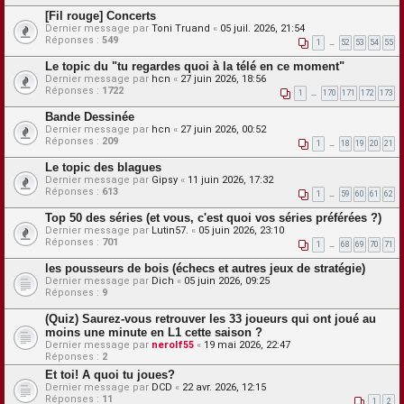
[Fil rouge] Concerts
Dernier message par
Toni Truand
«
05 juil. 2026, 21:54
Réponses :
549
1
…
52
53
54
55
Le topic du "tu regardes quoi à la télé en ce moment"
Dernier message par
hcn
«
27 juin 2026, 18:56
Réponses :
1722
1
…
170
171
172
173
Bande Dessinée
Dernier message par
hcn
«
27 juin 2026, 00:52
Réponses :
209
1
…
18
19
20
21
Le topic des blagues
Dernier message par
Gipsy
«
11 juin 2026, 17:32
Réponses :
613
1
…
59
60
61
62
Top 50 des séries (et vous, c'est quoi vos séries préférées ?)
Dernier message par
Lutin57.
«
05 juin 2026, 23:10
Réponses :
701
1
…
68
69
70
71
les pousseurs de bois (échecs et autres jeux de stratégie)
Dernier message par
Dich
«
05 juin 2026, 09:25
Réponses :
9
(Quiz) Saurez-vous retrouver les 33 joueurs qui ont joué au
moins une minute en L1 cette saison ?
Dernier message par
nerolf55
«
19 mai 2026, 22:47
Réponses :
2
Et toi! A quoi tu joues?
Dernier message par
DCD
«
22 avr. 2026, 12:15
Réponses :
11
1
2