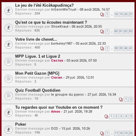
Le jeu de l'été Kicèkapudireça?
Dernier message par
InSerinWeTrust
«
08 août 2026, 16:57
Réponses :
204
1
…
18
19
20
21
Qu'est ce que tu écoutes maintenant ?
Dernier message par
ShoeKraut
«
06 août 2026, 20:55
Réponses :
825
1
…
80
81
82
83
Votre livre de chevet...
Dernier message par
berkeley1987
«
05 août 2026, 22:33
Réponses :
400
1
…
38
39
40
41
MPP Ligue. 1 et Ligue 2
Dernier message par
Cactus
«
03 août 2026, 07:50
Réponses :
5
Mon Petit Gazon [MPG]
Dernier message par
Cioran
«
29 juil. 2026, 12:01
Réponses :
2
Quiz Football Quotidien
Dernier message par
le groupie du pjanic
«
27 juil. 2026, 16:34
Réponses :
16
1
2
Tu regardes quoi sur Youtube en ce moment ?
Dernier message par
Amos
«
21 juil. 2026, 18:28
Réponses :
45
1
2
3
4
5
Poker
Dernier message par
DCD
«
15 juil. 2026, 10:26
Réponses :
196
1
…
17
18
19
20