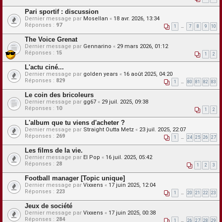
Pari sportif : discussion
Dernier message par
Mosellan
«
18 avr. 2026, 13:34
Réponses :
97
1
…
7
8
9
10
The Voice Grenat
Dernier message par
Gennarino
«
29 mars 2026, 01:12
Réponses :
15
1
2
L'actu ciné...
Dernier message par
golden years
«
16 août 2025, 04:20
Réponses :
829
1
…
80
81
82
83
Le coin des bricoleurs
Dernier message par
gg67
«
29 juil. 2025, 09:38
Réponses :
10
1
2
L'album que tu viens d'acheter ?
Dernier message par
Straight Outta Metz
«
23 juil. 2025, 22:07
Réponses :
269
1
…
24
25
26
27
Les films de la vie.
Dernier message par
El Pop
«
16 juil. 2025, 05:42
Réponses :
28
1
2
3
Football manager [Topic unique]
Dernier message par
Vixxens
«
17 juin 2025, 12:04
Réponses :
223
1
…
20
21
22
23
Jeux de société
Dernier message par
Vixxens
«
17 juin 2025, 00:38
Réponses :
284
1
…
26
27
28
29