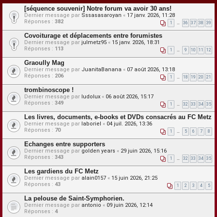
[séquence souvenir] Notre forum va avoir 30 ans!
Dernier message par
Sssasasaroyan
«
17 janv. 2026, 11:28
Réponses :
382
1
…
36
37
38
39
Covoiturage et déplacements entre forumistes
Dernier message par
julmetz95
«
15 janv. 2026, 18:31
Réponses :
113
1
…
9
10
11
12
Graoully Mag
Dernier message par
JuanitaBanana
«
07 août 2026, 13:18
Réponses :
206
1
…
18
19
20
21
trombinoscope !
Dernier message par
ludolux
«
06 août 2026, 15:17
Réponses :
349
1
…
32
33
34
35
Les livres, documents, e-books et DVDs consacrés au FC Metz
Dernier message par
laboriel
«
04 juil. 2026, 13:36
Réponses :
70
1
…
5
6
7
8
Echanges entre supporters
Dernier message par
golden years
«
29 juin 2026, 15:16
Réponses :
343
1
…
32
33
34
35
Les gardiens du FC Metz
Dernier message par
alain0157
«
15 juin 2026, 21:25
Réponses :
43
1
2
3
4
5
La pelouse de Saint-Symphorien.
Dernier message par
antonio
«
09 juin 2026, 12:14
Réponses :
4