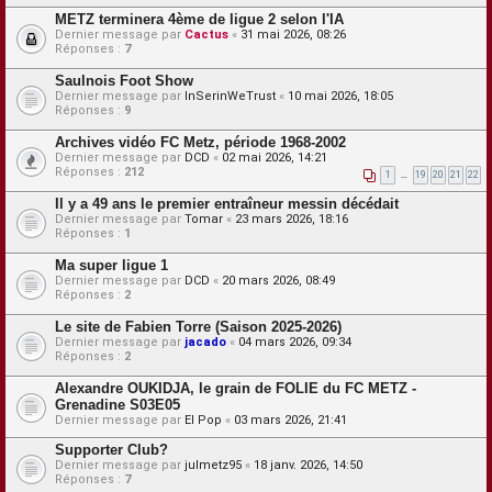
METZ terminera 4ème de ligue 2 selon l'IA
Dernier message par
Cactus
«
31 mai 2026, 08:26
Réponses :
7
Saulnois Foot Show
Dernier message par
InSerinWeTrust
«
10 mai 2026, 18:05
Réponses :
9
Archives vidéo FC Metz, période 1968-2002
Dernier message par
DCD
«
02 mai 2026, 14:21
Réponses :
212
1
…
19
20
21
22
Il y a 49 ans le premier entraîneur messin décédait
Dernier message par
Tomar
«
23 mars 2026, 18:16
Réponses :
1
Ma super ligue 1
Dernier message par
DCD
«
20 mars 2026, 08:49
Réponses :
2
Le site de Fabien Torre (Saison 2025-2026)
Dernier message par
jacado
«
04 mars 2026, 09:34
Réponses :
2
Alexandre OUKIDJA, le grain de FOLIE du FC METZ -
Grenadine S03E05
Dernier message par
El Pop
«
03 mars 2026, 21:41
Supporter Club?
Dernier message par
julmetz95
«
18 janv. 2026, 14:50
Réponses :
7