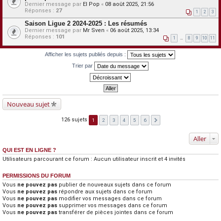
Dernier message par
El Pop
«
08 août 2025, 21:56
Réponses :
27
1
2
3
Saison Ligue 2 2024-2025 : Les résumés
Dernier message par
Mr Sven
«
06 août 2025, 13:34
Réponses :
101
1
…
8
9
10
11
Afficher les sujets publiés depuis :
Trier par
Nouveau sujet
126 sujets
1
2
3
4
5
6
Aller
QUI EST EN LIGNE ?
Utilisateurs parcourant ce forum : Aucun utilisateur inscrit et 4 invités
PERMISSIONS DU FORUM
Vous
ne pouvez pas
publier de nouveaux sujets dans ce forum
Vous
ne pouvez pas
répondre aux sujets dans ce forum
Vous
ne pouvez pas
modifier vos messages dans ce forum
Vous
ne pouvez pas
supprimer vos messages dans ce forum
Vous
ne pouvez pas
transférer de pièces jointes dans ce forum