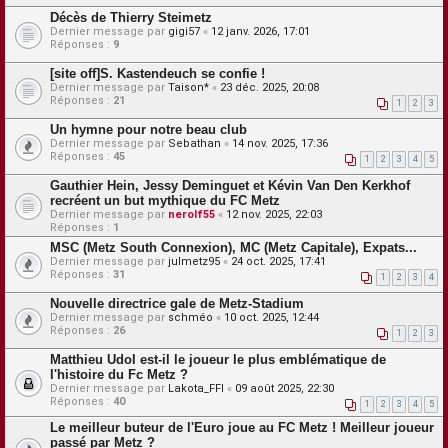
Décès de Thierry Steimetz
Dernier message par
gigi57
«
12 janv. 2026, 17:01
Réponses :
9
[site off]S. Kastendeuch se confie !
Dernier message par
Taison*
«
23 déc. 2025, 20:08
Réponses :
21
1
2
3
Un hymne pour notre beau club
Dernier message par
Sebathan
«
14 nov. 2025, 17:36
Réponses :
45
1
2
3
4
5
Gauthier Hein, Jessy Deminguet et Kévin Van Den Kerkhof
recréent un but mythique du FC Metz
Dernier message par
nerolf55
«
12 nov. 2025, 22:03
Réponses :
1
MSC (Metz South Connexion), MC (Metz Capitale), Expats...
Dernier message par
julmetz95
«
24 oct. 2025, 17:41
Réponses :
31
1
2
3
4
Nouvelle directrice gale de Metz-Stadium
Dernier message par
schméo
«
10 oct. 2025, 12:44
Réponses :
26
1
2
3
Matthieu Udol est-il le joueur le plus emblématique de
l'histoire du Fc Metz ?
Dernier message par
Lakota_FFI
«
09 août 2025, 22:30
Réponses :
40
1
2
3
4
5
Le meilleur buteur de l'Euro joue au FC Metz ! Meilleur joueur
passé par Metz ?