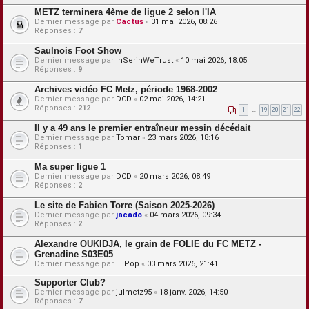
METZ terminera 4ème de ligue 2 selon l'IA
Dernier message par
Cactus
«
31 mai 2026, 08:26
Réponses :
7
Saulnois Foot Show
Dernier message par
InSerinWeTrust
«
10 mai 2026, 18:05
Réponses :
9
Archives vidéo FC Metz, période 1968-2002
Dernier message par
DCD
«
02 mai 2026, 14:21
Réponses :
212
1
…
19
20
21
22
Il y a 49 ans le premier entraîneur messin décédait
Dernier message par
Tomar
«
23 mars 2026, 18:16
Réponses :
1
Ma super ligue 1
Dernier message par
DCD
«
20 mars 2026, 08:49
Réponses :
2
Le site de Fabien Torre (Saison 2025-2026)
Dernier message par
jacado
«
04 mars 2026, 09:34
Réponses :
2
Alexandre OUKIDJA, le grain de FOLIE du FC METZ -
Grenadine S03E05
Dernier message par
El Pop
«
03 mars 2026, 21:41
Supporter Club?
Dernier message par
julmetz95
«
18 janv. 2026, 14:50
Réponses :
7