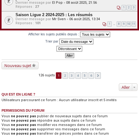
Dernier message par
El Pop
«
08 août 2025, 21:56
Réponses :
27
1
2
3
Saison Ligue 2 2024-2025 : Les résumés
Dernier message par
Mr Sven
«
06 août 2025, 13:34
Réponses :
101
1
…
8
9
10
11
Afficher les sujets publiés depuis :
Trier par
Nouveau sujet
126 sujets
1
2
3
4
5
6
Aller
QUI EST EN LIGNE ?
Utilisateurs parcourant ce forum : Aucun utilisateur inscrit et 5 invités
PERMISSIONS DU FORUM
Vous
ne pouvez pas
publier de nouveaux sujets dans ce forum
Vous
ne pouvez pas
répondre aux sujets dans ce forum
Vous
ne pouvez pas
modifier vos messages dans ce forum
Vous
ne pouvez pas
supprimer vos messages dans ce forum
Vous
ne pouvez pas
transférer de pièces jointes dans ce forum