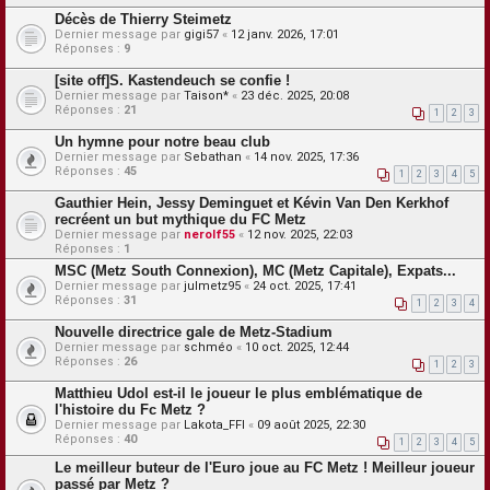
Décès de Thierry Steimetz
Dernier message par
gigi57
«
12 janv. 2026, 17:01
Réponses :
9
[site off]S. Kastendeuch se confie !
Dernier message par
Taison*
«
23 déc. 2025, 20:08
Réponses :
21
1
2
3
Un hymne pour notre beau club
Dernier message par
Sebathan
«
14 nov. 2025, 17:36
Réponses :
45
1
2
3
4
5
Gauthier Hein, Jessy Deminguet et Kévin Van Den Kerkhof
recréent un but mythique du FC Metz
Dernier message par
nerolf55
«
12 nov. 2025, 22:03
Réponses :
1
MSC (Metz South Connexion), MC (Metz Capitale), Expats...
Dernier message par
julmetz95
«
24 oct. 2025, 17:41
Réponses :
31
1
2
3
4
Nouvelle directrice gale de Metz-Stadium
Dernier message par
schméo
«
10 oct. 2025, 12:44
Réponses :
26
1
2
3
Matthieu Udol est-il le joueur le plus emblématique de
l'histoire du Fc Metz ?
Dernier message par
Lakota_FFI
«
09 août 2025, 22:30
Réponses :
40
1
2
3
4
5
Le meilleur buteur de l'Euro joue au FC Metz ! Meilleur joueur
passé par Metz ?