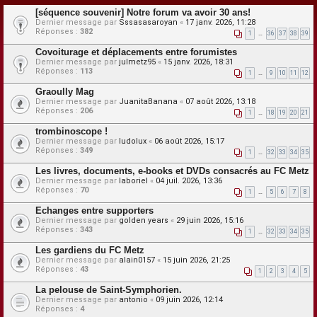
[séquence souvenir] Notre forum va avoir 30 ans!
Dernier message par
Sssasasaroyan
«
17 janv. 2026, 11:28
Réponses :
382
1
…
36
37
38
39
Covoiturage et déplacements entre forumistes
Dernier message par
julmetz95
«
15 janv. 2026, 18:31
Réponses :
113
1
…
9
10
11
12
Graoully Mag
Dernier message par
JuanitaBanana
«
07 août 2026, 13:18
Réponses :
206
1
…
18
19
20
21
trombinoscope !
Dernier message par
ludolux
«
06 août 2026, 15:17
Réponses :
349
1
…
32
33
34
35
Les livres, documents, e-books et DVDs consacrés au FC Metz
Dernier message par
laboriel
«
04 juil. 2026, 13:36
Réponses :
70
1
…
5
6
7
8
Echanges entre supporters
Dernier message par
golden years
«
29 juin 2026, 15:16
Réponses :
343
1
…
32
33
34
35
Les gardiens du FC Metz
Dernier message par
alain0157
«
15 juin 2026, 21:25
Réponses :
43
1
2
3
4
5
La pelouse de Saint-Symphorien.
Dernier message par
antonio
«
09 juin 2026, 12:14
Réponses :
4