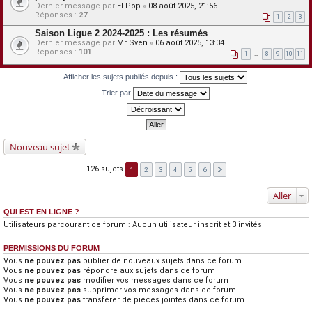
Dernier message par
El Pop
«
08 août 2025, 21:56
Réponses :
27
1
2
3
Saison Ligue 2 2024-2025 : Les résumés
Dernier message par
Mr Sven
«
06 août 2025, 13:34
Réponses :
101
1
…
8
9
10
11
Afficher les sujets publiés depuis :
Trier par
Nouveau sujet
126 sujets
1
2
3
4
5
6
Aller
QUI EST EN LIGNE ?
Utilisateurs parcourant ce forum : Aucun utilisateur inscrit et 3 invités
PERMISSIONS DU FORUM
Vous
ne pouvez pas
publier de nouveaux sujets dans ce forum
Vous
ne pouvez pas
répondre aux sujets dans ce forum
Vous
ne pouvez pas
modifier vos messages dans ce forum
Vous
ne pouvez pas
supprimer vos messages dans ce forum
Vous
ne pouvez pas
transférer de pièces jointes dans ce forum