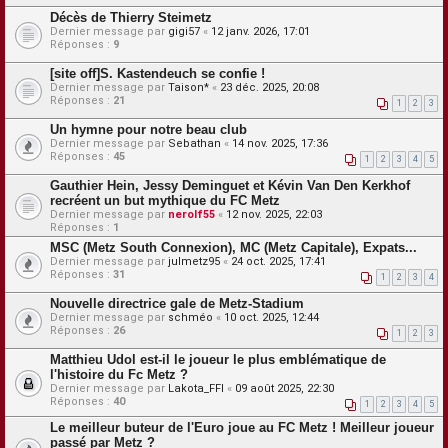
Décès de Thierry Steimetz
Dernier message par
gigi57
«
12 janv. 2026, 17:01
Réponses :
9
[site off]S. Kastendeuch se confie !
Dernier message par
Taison*
«
23 déc. 2025, 20:08
Réponses :
21
1
2
3
Un hymne pour notre beau club
Dernier message par
Sebathan
«
14 nov. 2025, 17:36
Réponses :
45
1
2
3
4
5
Gauthier Hein, Jessy Deminguet et Kévin Van Den Kerkhof
recréent un but mythique du FC Metz
Dernier message par
nerolf55
«
12 nov. 2025, 22:03
Réponses :
1
MSC (Metz South Connexion), MC (Metz Capitale), Expats...
Dernier message par
julmetz95
«
24 oct. 2025, 17:41
Réponses :
31
1
2
3
4
Nouvelle directrice gale de Metz-Stadium
Dernier message par
schméo
«
10 oct. 2025, 12:44
Réponses :
26
1
2
3
Matthieu Udol est-il le joueur le plus emblématique de
l'histoire du Fc Metz ?
Dernier message par
Lakota_FFI
«
09 août 2025, 22:30
Réponses :
40
1
2
3
4
5
Le meilleur buteur de l'Euro joue au FC Metz ! Meilleur joueur
passé par Metz ?