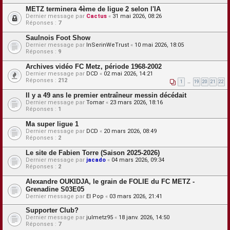
METZ terminera 4ème de ligue 2 selon l'IA
Dernier message par
Cactus
«
31 mai 2026, 08:26
Réponses :
7
Saulnois Foot Show
Dernier message par
InSerinWeTrust
«
10 mai 2026, 18:05
Réponses :
9
Archives vidéo FC Metz, période 1968-2002
Dernier message par
DCD
«
02 mai 2026, 14:21
Réponses :
212
1
…
19
20
21
22
Il y a 49 ans le premier entraîneur messin décédait
Dernier message par
Tomar
«
23 mars 2026, 18:16
Réponses :
1
Ma super ligue 1
Dernier message par
DCD
«
20 mars 2026, 08:49
Réponses :
2
Le site de Fabien Torre (Saison 2025-2026)
Dernier message par
jacado
«
04 mars 2026, 09:34
Réponses :
2
Alexandre OUKIDJA, le grain de FOLIE du FC METZ -
Grenadine S03E05
Dernier message par
El Pop
«
03 mars 2026, 21:41
Supporter Club?
Dernier message par
julmetz95
«
18 janv. 2026, 14:50
Réponses :
7