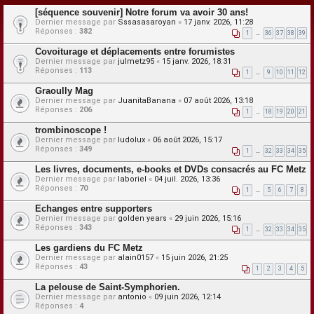
[séquence souvenir] Notre forum va avoir 30 ans!
Dernier message par
Sssasasaroyan
«
17 janv. 2026, 11:28
Réponses :
382
1
…
36
37
38
39
Covoiturage et déplacements entre forumistes
Dernier message par
julmetz95
«
15 janv. 2026, 18:31
Réponses :
113
1
…
9
10
11
12
Graoully Mag
Dernier message par
JuanitaBanana
«
07 août 2026, 13:18
Réponses :
206
1
…
18
19
20
21
trombinoscope !
Dernier message par
ludolux
«
06 août 2026, 15:17
Réponses :
349
1
…
32
33
34
35
Les livres, documents, e-books et DVDs consacrés au FC Metz
Dernier message par
laboriel
«
04 juil. 2026, 13:36
Réponses :
70
1
…
5
6
7
8
Echanges entre supporters
Dernier message par
golden years
«
29 juin 2026, 15:16
Réponses :
343
1
…
32
33
34
35
Les gardiens du FC Metz
Dernier message par
alain0157
«
15 juin 2026, 21:25
Réponses :
43
1
2
3
4
5
La pelouse de Saint-Symphorien.
Dernier message par
antonio
«
09 juin 2026, 12:14
Réponses :
4