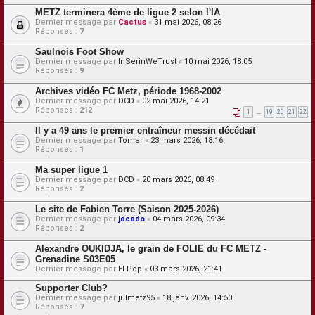
METZ terminera 4ème de ligue 2 selon l'IA
Dernier message par
Cactus
«
31 mai 2026, 08:26
Réponses :
7
Saulnois Foot Show
Dernier message par
InSerinWeTrust
«
10 mai 2026, 18:05
Réponses :
9
Archives vidéo FC Metz, période 1968-2002
Dernier message par
DCD
«
02 mai 2026, 14:21
Réponses :
212
1
…
19
20
21
22
Il y a 49 ans le premier entraîneur messin décédait
Dernier message par
Tomar
«
23 mars 2026, 18:16
Réponses :
1
Ma super ligue 1
Dernier message par
DCD
«
20 mars 2026, 08:49
Réponses :
2
Le site de Fabien Torre (Saison 2025-2026)
Dernier message par
jacado
«
04 mars 2026, 09:34
Réponses :
2
Alexandre OUKIDJA, le grain de FOLIE du FC METZ -
Grenadine S03E05
Dernier message par
El Pop
«
03 mars 2026, 21:41
Supporter Club?
Dernier message par
julmetz95
«
18 janv. 2026, 14:50
Réponses :
7