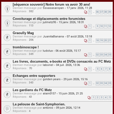
[séquence souvenir] Notre forum va avoir 30 ans!
Dernier message par
Sssasasaroyan
«
17 janv. 2026, 11:28
Réponses :
382
1
…
36
37
38
39
Covoiturage et déplacements entre forumistes
Dernier message par
julmetz95
«
15 janv. 2026, 18:31
Réponses :
113
1
…
9
10
11
12
Graoully Mag
Dernier message par
JuanitaBanana
«
07 août 2026, 13:18
Réponses :
206
1
…
18
19
20
21
trombinoscope !
Dernier message par
ludolux
«
06 août 2026, 15:17
Réponses :
349
1
…
32
33
34
35
Les livres, documents, e-books et DVDs consacrés au FC Metz
Dernier message par
laboriel
«
04 juil. 2026, 13:36
Réponses :
70
1
…
5
6
7
8
Echanges entre supporters
Dernier message par
golden years
«
29 juin 2026, 15:16
Réponses :
343
1
…
32
33
34
35
Les gardiens du FC Metz
Dernier message par
alain0157
«
15 juin 2026, 21:25
Réponses :
43
1
2
3
4
5
La pelouse de Saint-Symphorien.
Dernier message par
antonio
«
09 juin 2026, 12:14
Réponses :
4