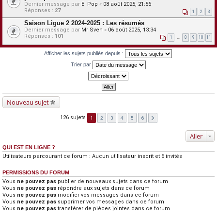
Dernier message par
El Pop
«
08 août 2025, 21:56
Réponses :
27
1
2
3
Saison Ligue 2 2024-2025 : Les résumés
Dernier message par
Mr Sven
«
06 août 2025, 13:34
Réponses :
101
1
…
8
9
10
11
Afficher les sujets publiés depuis :
Trier par
Nouveau sujet
126 sujets
1
2
3
4
5
6
Aller
QUI EST EN LIGNE ?
Utilisateurs parcourant ce forum : Aucun utilisateur inscrit et 6 invités
PERMISSIONS DU FORUM
Vous
ne pouvez pas
publier de nouveaux sujets dans ce forum
Vous
ne pouvez pas
répondre aux sujets dans ce forum
Vous
ne pouvez pas
modifier vos messages dans ce forum
Vous
ne pouvez pas
supprimer vos messages dans ce forum
Vous
ne pouvez pas
transférer de pièces jointes dans ce forum