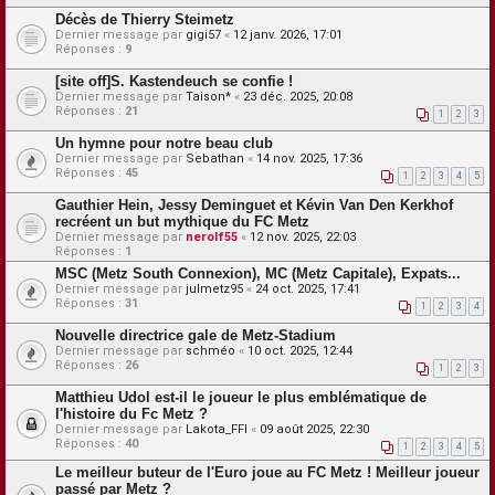
Décès de Thierry Steimetz
Dernier message par
gigi57
«
12 janv. 2026, 17:01
Réponses :
9
[site off]S. Kastendeuch se confie !
Dernier message par
Taison*
«
23 déc. 2025, 20:08
Réponses :
21
1
2
3
Un hymne pour notre beau club
Dernier message par
Sebathan
«
14 nov. 2025, 17:36
Réponses :
45
1
2
3
4
5
Gauthier Hein, Jessy Deminguet et Kévin Van Den Kerkhof
recréent un but mythique du FC Metz
Dernier message par
nerolf55
«
12 nov. 2025, 22:03
Réponses :
1
MSC (Metz South Connexion), MC (Metz Capitale), Expats...
Dernier message par
julmetz95
«
24 oct. 2025, 17:41
Réponses :
31
1
2
3
4
Nouvelle directrice gale de Metz-Stadium
Dernier message par
schméo
«
10 oct. 2025, 12:44
Réponses :
26
1
2
3
Matthieu Udol est-il le joueur le plus emblématique de
l'histoire du Fc Metz ?
Dernier message par
Lakota_FFI
«
09 août 2025, 22:30
Réponses :
40
1
2
3
4
5
Le meilleur buteur de l'Euro joue au FC Metz ! Meilleur joueur
passé par Metz ?