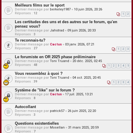
Meilleurs films sur le sport
Dernier message par
berkeley1987
«
10 juin 2026, 20:26
Réponses :
12
1
2
Les certitudes des uns et des autres sur le forum, qu'en
pensez vous?
Dernier message par
Jahstrad
«
09 juin 2026, 20:33
Réponses :
3
Te reconnais-tu?
Dernier message par
Cactus
«
03 janv. 2026, 07:21
Réponses :
27
1
2
3
Le forumiste en OR 2025 phase préliminaire
Dernier message par
Toni Truand
«
20 déc. 2025, 02:45
Réponses :
48
1
2
3
4
5
Vous ressemblez à quoi ?
Dernier message par
Toni Truand
«
04 oct. 2025, 20:45
Réponses :
39
1
2
3
4
Système de "like" sur le forum ?
Dernier message par
Cactus
«
17 juil. 2025, 13:21
Réponses :
8
Autocollant
Dernier message par
patrick57
«
26 juin 2025, 22:20
Réponses :
3
Questions existentielles
Dernier message par
Mosellan
«
31 mars 2025, 20:59
Réponses :
7