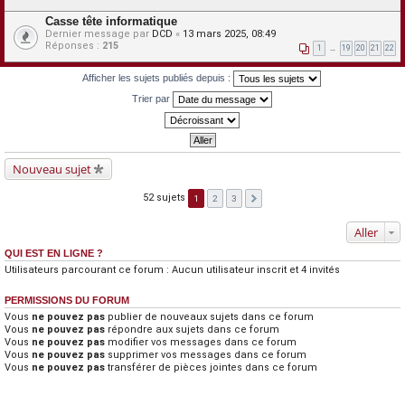
Casse tête informatique
Dernier message par
DCD
«
13 mars 2025, 08:49
Réponses :
215
1
…
19
20
21
22
Afficher les sujets publiés depuis :
Trier par
Nouveau sujet
52 sujets
1
2
3
Aller
QUI EST EN LIGNE ?
Utilisateurs parcourant ce forum : Aucun utilisateur inscrit et 4 invités
PERMISSIONS DU FORUM
Vous
ne pouvez pas
publier de nouveaux sujets dans ce forum
Vous
ne pouvez pas
répondre aux sujets dans ce forum
Vous
ne pouvez pas
modifier vos messages dans ce forum
Vous
ne pouvez pas
supprimer vos messages dans ce forum
Vous
ne pouvez pas
transférer de pièces jointes dans ce forum