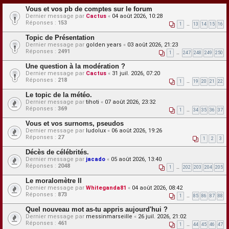
Vous et vos pb de comptes sur le forum
Dernier message par
Cactus
«
04 août 2026, 10:28
Réponses :
153
1
…
13
14
15
16
Topic de Présentation
Dernier message par
golden years
«
03 août 2026, 21:23
Réponses :
2491
1
…
247
248
249
250
Une question à la modération ?
Dernier message par
Cactus
«
31 juil. 2026, 07:20
Réponses :
218
1
…
19
20
21
22
Le topic de la météo.
Dernier message par
tihoti
«
07 août 2026, 23:32
Réponses :
369
1
…
34
35
36
37
Vous et vos surnoms, pseudos
Dernier message par
ludolux
«
06 août 2026, 19:26
Réponses :
27
1
2
3
Décès de célébrités.
Dernier message par
jacado
«
05 août 2026, 13:40
Réponses :
2048
1
…
202
203
204
205
Le moralomètre II
Dernier message par
Whiteganda81
«
04 août 2026, 08:42
Réponses :
873
1
…
85
86
87
88
Quel nouveau mot as-tu appris aujourd'hui ?
Dernier message par
messinmarseille
«
26 juil. 2026, 21:02
Réponses :
461
1
…
44
45
46
47