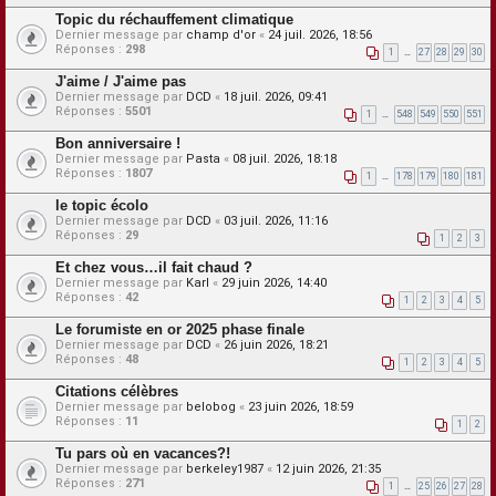
Topic du réchauffement climatique
Dernier message par
champ d'or
«
24 juil. 2026, 18:56
Réponses :
298
1
…
27
28
29
30
J'aime / J'aime pas
Dernier message par
DCD
«
18 juil. 2026, 09:41
Réponses :
5501
1
…
548
549
550
551
Bon anniversaire !
Dernier message par
Pasta
«
08 juil. 2026, 18:18
Réponses :
1807
1
…
178
179
180
181
le topic écolo
Dernier message par
DCD
«
03 juil. 2026, 11:16
Réponses :
29
1
2
3
Et chez vous…il fait chaud ?
Dernier message par
Karl
«
29 juin 2026, 14:40
Réponses :
42
1
2
3
4
5
Le forumiste en or 2025 phase finale
Dernier message par
DCD
«
26 juin 2026, 18:21
Réponses :
48
1
2
3
4
5
Citations célèbres
Dernier message par
belobog
«
23 juin 2026, 18:59
Réponses :
11
1
2
Tu pars où en vacances?!
Dernier message par
berkeley1987
«
12 juin 2026, 21:35
Réponses :
271
1
…
25
26
27
28