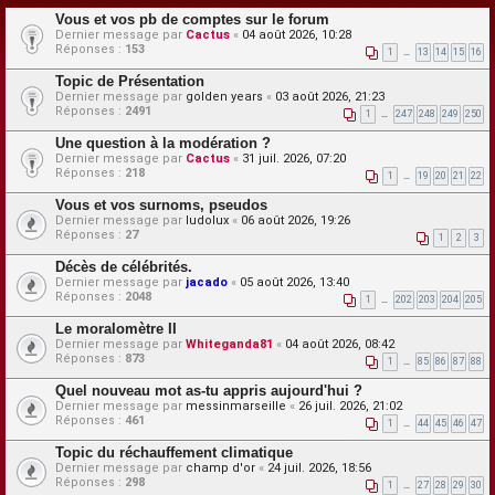
Vous et vos pb de comptes sur le forum
Dernier message par
Cactus
«
04 août 2026, 10:28
Réponses :
153
1
…
13
14
15
16
Topic de Présentation
Dernier message par
golden years
«
03 août 2026, 21:23
Réponses :
2491
1
…
247
248
249
250
Une question à la modération ?
Dernier message par
Cactus
«
31 juil. 2026, 07:20
Réponses :
218
1
…
19
20
21
22
Vous et vos surnoms, pseudos
Dernier message par
ludolux
«
06 août 2026, 19:26
Réponses :
27
1
2
3
Décès de célébrités.
Dernier message par
jacado
«
05 août 2026, 13:40
Réponses :
2048
1
…
202
203
204
205
Le moralomètre II
Dernier message par
Whiteganda81
«
04 août 2026, 08:42
Réponses :
873
1
…
85
86
87
88
Quel nouveau mot as-tu appris aujourd'hui ?
Dernier message par
messinmarseille
«
26 juil. 2026, 21:02
Réponses :
461
1
…
44
45
46
47
Topic du réchauffement climatique
Dernier message par
champ d'or
«
24 juil. 2026, 18:56
Réponses :
298
1
…
27
28
29
30