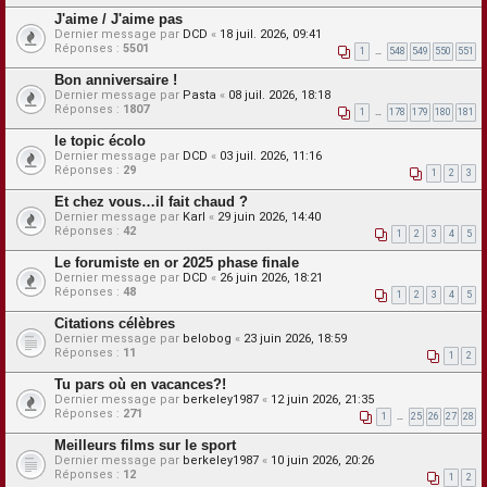
J'aime / J'aime pas
Dernier message par
DCD
«
18 juil. 2026, 09:41
Réponses :
5501
1
…
548
549
550
551
Bon anniversaire !
Dernier message par
Pasta
«
08 juil. 2026, 18:18
Réponses :
1807
1
…
178
179
180
181
le topic écolo
Dernier message par
DCD
«
03 juil. 2026, 11:16
Réponses :
29
1
2
3
Et chez vous…il fait chaud ?
Dernier message par
Karl
«
29 juin 2026, 14:40
Réponses :
42
1
2
3
4
5
Le forumiste en or 2025 phase finale
Dernier message par
DCD
«
26 juin 2026, 18:21
Réponses :
48
1
2
3
4
5
Citations célèbres
Dernier message par
belobog
«
23 juin 2026, 18:59
Réponses :
11
1
2
Tu pars où en vacances?!
Dernier message par
berkeley1987
«
12 juin 2026, 21:35
Réponses :
271
1
…
25
26
27
28
Meilleurs films sur le sport
Dernier message par
berkeley1987
«
10 juin 2026, 20:26
Réponses :
12
1
2