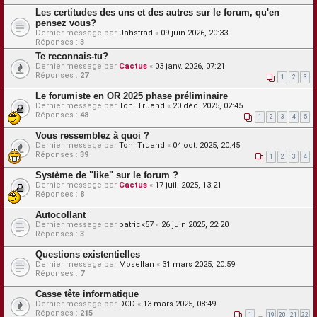
Les certitudes des uns et des autres sur le forum, qu'en
pensez vous?
Dernier message par
Jahstrad
«
09 juin 2026, 20:33
Réponses :
3
Te reconnais-tu?
Dernier message par
Cactus
«
03 janv. 2026, 07:21
Réponses :
27
1
2
3
Le forumiste en OR 2025 phase préliminaire
Dernier message par
Toni Truand
«
20 déc. 2025, 02:45
Réponses :
48
1
2
3
4
5
Vous ressemblez à quoi ?
Dernier message par
Toni Truand
«
04 oct. 2025, 20:45
Réponses :
39
1
2
3
4
Système de "like" sur le forum ?
Dernier message par
Cactus
«
17 juil. 2025, 13:21
Réponses :
8
Autocollant
Dernier message par
patrick57
«
26 juin 2025, 22:20
Réponses :
3
Questions existentielles
Dernier message par
Mosellan
«
31 mars 2025, 20:59
Réponses :
7
Casse tête informatique
Dernier message par
DCD
«
13 mars 2025, 08:49
Réponses :
215
1
…
19
20
21
22