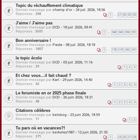
Topic du réchauffement climatique
Dernier message par
champ d'or
«
24 juil. 2026, 18:56
Réponses :
298
1
…
27
28
29
30
J'aime / J'aime pas
Dernier message par
DCD
«
18 juil. 2026, 09:41
Réponses :
5501
1
…
548
549
550
551
Bon anniversaire !
Dernier message par
Pasta
«
08 juil. 2026, 18:18
Réponses :
1807
1
…
178
179
180
181
le topic écolo
Dernier message par
DCD
«
03 juil. 2026, 11:16
Réponses :
29
1
2
3
Et chez vous…il fait chaud ?
Dernier message par
Karl
«
29 juin 2026, 14:40
Réponses :
42
1
2
3
4
5
Le forumiste en or 2025 phase finale
Dernier message par
DCD
«
26 juin 2026, 18:21
Réponses :
48
1
2
3
4
5
Citations célèbres
Dernier message par
belobog
«
23 juin 2026, 18:59
Réponses :
11
1
2
Tu pars où en vacances?!
Dernier message par
berkeley1987
«
12 juin 2026, 21:35
Réponses :
271
1
…
25
26
27
28