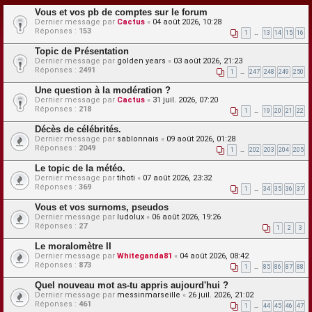
Vous et vos pb de comptes sur le forum
Dernier message par
Cactus
«
04 août 2026, 10:28
Réponses :
153
1
…
13
14
15
16
Topic de Présentation
Dernier message par
golden years
«
03 août 2026, 21:23
Réponses :
2491
1
…
247
248
249
250
Une question à la modération ?
Dernier message par
Cactus
«
31 juil. 2026, 07:20
Réponses :
218
1
…
19
20
21
22
Décès de célébrités.
Dernier message par
sablonnais
«
09 août 2026, 01:28
Réponses :
2049
1
…
202
203
204
205
Le topic de la météo.
Dernier message par
tihoti
«
07 août 2026, 23:32
Réponses :
369
1
…
34
35
36
37
Vous et vos surnoms, pseudos
Dernier message par
ludolux
«
06 août 2026, 19:26
Réponses :
27
1
2
3
Le moralomètre II
Dernier message par
Whiteganda81
«
04 août 2026, 08:42
Réponses :
873
1
…
85
86
87
88
Quel nouveau mot as-tu appris aujourd'hui ?
Dernier message par
messinmarseille
«
26 juil. 2026, 21:02
Réponses :
461
1
…
44
45
46
47