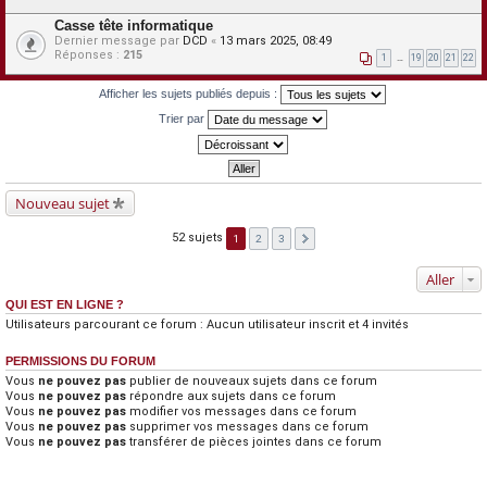
Casse tête informatique
Dernier message par
DCD
«
13 mars 2025, 08:49
Réponses :
215
1
…
19
20
21
22
Afficher les sujets publiés depuis :
Trier par
Nouveau sujet
52 sujets
1
2
3
Aller
QUI EST EN LIGNE ?
Utilisateurs parcourant ce forum : Aucun utilisateur inscrit et 4 invités
PERMISSIONS DU FORUM
Vous
ne pouvez pas
publier de nouveaux sujets dans ce forum
Vous
ne pouvez pas
répondre aux sujets dans ce forum
Vous
ne pouvez pas
modifier vos messages dans ce forum
Vous
ne pouvez pas
supprimer vos messages dans ce forum
Vous
ne pouvez pas
transférer de pièces jointes dans ce forum