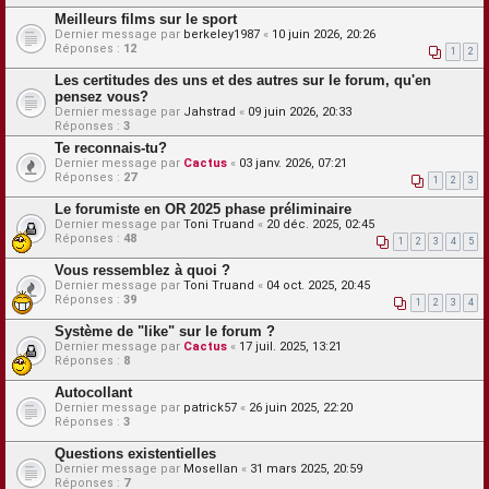
Meilleurs films sur le sport
Dernier message par
berkeley1987
«
10 juin 2026, 20:26
Réponses :
12
1
2
Les certitudes des uns et des autres sur le forum, qu'en
pensez vous?
Dernier message par
Jahstrad
«
09 juin 2026, 20:33
Réponses :
3
Te reconnais-tu?
Dernier message par
Cactus
«
03 janv. 2026, 07:21
Réponses :
27
1
2
3
Le forumiste en OR 2025 phase préliminaire
Dernier message par
Toni Truand
«
20 déc. 2025, 02:45
Réponses :
48
1
2
3
4
5
Vous ressemblez à quoi ?
Dernier message par
Toni Truand
«
04 oct. 2025, 20:45
Réponses :
39
1
2
3
4
Système de "like" sur le forum ?
Dernier message par
Cactus
«
17 juil. 2025, 13:21
Réponses :
8
Autocollant
Dernier message par
patrick57
«
26 juin 2025, 22:20
Réponses :
3
Questions existentielles
Dernier message par
Mosellan
«
31 mars 2025, 20:59
Réponses :
7