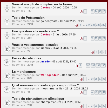
Vous et vos pb de comptes sur le forum
Dernier message par
Cactus
«
04 août 2026, 10:28
Réponses :
153
1
…
13
14
15
16
Topic de Présentation
Dernier message par
golden years
«
03 août 2026, 21:23
Réponses :
2491
1
…
247
248
249
250
Une question à la modération ?
Dernier message par
Cactus
«
31 juil. 2026, 07:20
Réponses :
218
1
…
19
20
21
22
Vous et vos surnoms, pseudos
Dernier message par
ludolux
«
06 août 2026, 19:26
Réponses :
27
1
2
3
Décès de célébrités.
Dernier message par
jacado
«
05 août 2026, 13:40
Réponses :
2048
1
…
202
203
204
205
Le moralomètre II
Dernier message par
Whiteganda81
«
04 août 2026, 08:42
Réponses :
873
1
…
85
86
87
88
Quel nouveau mot as-tu appris aujourd'hui ?
Dernier message par
messinmarseille
«
26 juil. 2026, 21:02
Réponses :
461
1
…
44
45
46
47
Topic du réchauffement climatique
Dernier message par
champ d'or
«
24 juil. 2026, 18:56
Réponses :
298
1
…
27
28
29
30