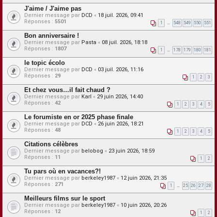
J'aime / J'aime pas
Dernier message par
DCD
«
18 juil. 2026, 09:41
Réponses :
5501
1
…
548
549
550
551
Bon anniversaire !
Dernier message par
Pasta
«
08 juil. 2026, 18:18
Réponses :
1807
1
…
178
179
180
181
le topic écolo
Dernier message par
DCD
«
03 juil. 2026, 11:16
Réponses :
29
1
2
3
Et chez vous…il fait chaud ?
Dernier message par
Karl
«
29 juin 2026, 14:40
Réponses :
42
1
2
3
4
5
Le forumiste en or 2025 phase finale
Dernier message par
DCD
«
26 juin 2026, 18:21
Réponses :
48
1
2
3
4
5
Citations célèbres
Dernier message par
belobog
«
23 juin 2026, 18:59
Réponses :
11
1
2
Tu pars où en vacances?!
Dernier message par
berkeley1987
«
12 juin 2026, 21:35
Réponses :
271
1
…
25
26
27
28
Meilleurs films sur le sport
Dernier message par
berkeley1987
«
10 juin 2026, 20:26
Réponses :
12
1
2