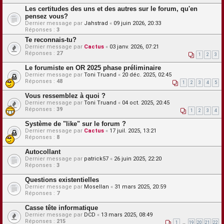
Les certitudes des uns et des autres sur le forum, qu'en
pensez vous?
Dernier message par
Jahstrad
«
09 juin 2026, 20:33
Réponses :
3
Te reconnais-tu?
Dernier message par
Cactus
«
03 janv. 2026, 07:21
Réponses :
27
1
2
3
Le forumiste en OR 2025 phase préliminaire
Dernier message par
Toni Truand
«
20 déc. 2025, 02:45
Réponses :
48
1
2
3
4
5
Vous ressemblez à quoi ?
Dernier message par
Toni Truand
«
04 oct. 2025, 20:45
Réponses :
39
1
2
3
4
Système de "like" sur le forum ?
Dernier message par
Cactus
«
17 juil. 2025, 13:21
Réponses :
8
Autocollant
Dernier message par
patrick57
«
26 juin 2025, 22:20
Réponses :
3
Questions existentielles
Dernier message par
Mosellan
«
31 mars 2025, 20:59
Réponses :
7
Casse tête informatique
Dernier message par
DCD
«
13 mars 2025, 08:49
Réponses :
215
1
…
19
20
21
22