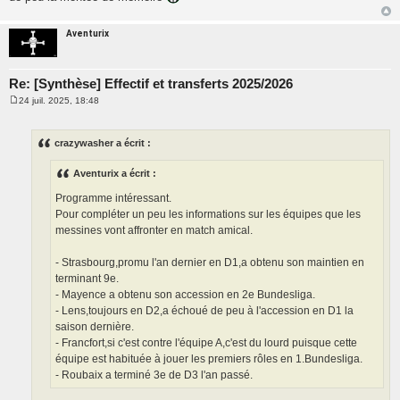
Aventurix
Re: [Synthèse] Effectif et transferts 2025/2026
24 juil. 2025, 18:48
M
e
s
s
crazywasher a écrit :
a
g
e
Aventurix a écrit :
Programme intéressant.
Pour compléter un peu les informations sur les équipes que les
messines vont affronter en match amical.
- Strasbourg,promu l'an dernier en D1,a obtenu son maintien en
terminant 9e.
- Mayence a obtenu son accession en 2e Bundesliga.
- Lens,toujours en D2,a échoué de peu à l'accession en D1 la
saison dernière.
- Francfort,si c'est contre l'équipe A,c'est du lourd puisque cette
équipe est habituée à jouer les premiers rôles en 1.Bundesliga.
- Roubaix a terminé 3e de D3 l'an passé.