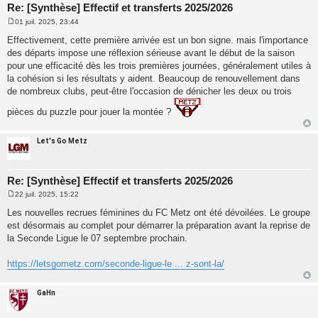
Re: [Synthèse] Effectif et transferts 2025/2026
01 juil. 2025, 23:44
M
e
Effectivement, cette première arrivée est un bon signe. mais l'importance
s
des départs impose une réflexion sérieuse avant le début de la saison
s
a
pour une efficacité dès les trois premières journées, généralement utiles à
g
la cohésion si les résultats y aident. Beaucoup de renouvellement dans
e
de nombreux clubs, peut-être l'occasion de dénicher les deux ou trois
pièces du puzzle pour jouer la montée ?
Let's Go Metz
Re: [Synthèse] Effectif et transferts 2025/2026
22 juil. 2025, 15:22
M
e
Les nouvelles recrues féminines du FC Metz ont été dévoilées. Le groupe
s
est désormais au complet pour démarrer la préparation avant la reprise de
s
a
la Seconde Ligue le 07 septembre prochain.
g
e
https://letsgometz.com/seconde-ligue-le ... z-sont-la/
GaHn