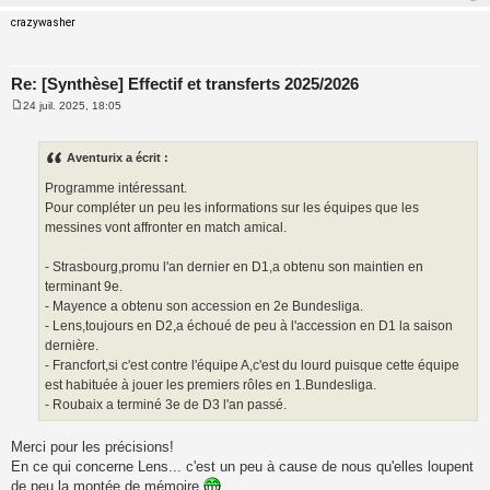
crazywasher
Re: [Synthèse] Effectif et transferts 2025/2026
24 juil. 2025, 18:05
M
e
s
s
Aventurix a écrit :
a
g
Programme intéressant.
e
Pour compléter un peu les informations sur les équipes que les
messines vont affronter en match amical.
- Strasbourg,promu l'an dernier en D1,a obtenu son maintien en
terminant 9e.
- Mayence a obtenu son accession en 2e Bundesliga.
- Lens,toujours en D2,a échoué de peu à l'accession en D1 la saison
dernière.
- Francfort,si c'est contre l'équipe A,c'est du lourd puisque cette équipe
est habituée à jouer les premiers rôles en 1.Bundesliga.
- Roubaix a terminé 3e de D3 l'an passé.
Merci pour les précisions!
En ce qui concerne Lens... c'est un peu à cause de nous qu'elles loupent
de peu la montée de mémoire