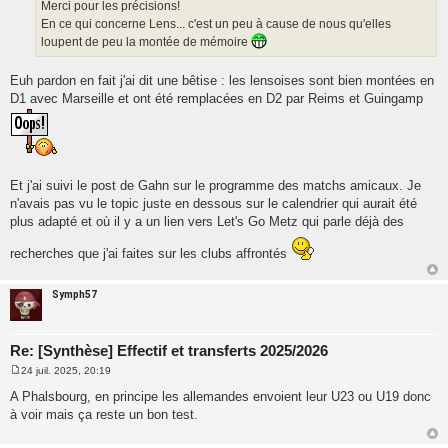
Merci pour les précisions!
En ce qui concerne Lens... c'est un peu à cause de nous qu'elles
loupent de peu la montée de mémoire
Euh pardon en fait j'ai dit une bêtise : les lensoises sont bien montées en
D1 avec Marseille et ont été remplacées en D2 par Reims et Guingamp
Et j'ai suivi le post de Gahn sur le programme des matchs amicaux. Je
n'avais pas vu le topic juste en dessous sur le calendrier qui aurait été
plus adapté et où il y a un lien vers Let's Go Metz qui parle déjà des
recherches que j'ai faites sur les clubs affrontés
Symph57
Re: [Synthèse] Effectif et transferts 2025/2026
24 juil. 2025, 20:19
M
e
A Phalsbourg, en principe les allemandes envoient leur U23 ou U19 donc
s
à voir mais ça reste un bon test.
s
a
g