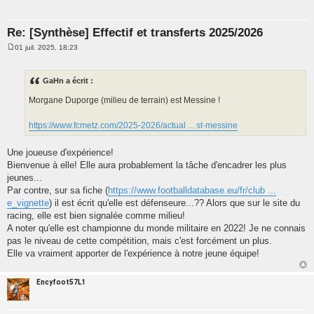
Re: [Synthèse] Effectif et transferts 2025/2026
01 juil. 2025, 18:23
M
e
s
s
GaHn a écrit :
a
g
Morgane Duporge (milieu de terrain) est Messine !
e
https://www.fcmetz.com/2025-2026/actual ... st-messine
Une joueuse d'expérience!
Bienvenue à elle! Elle aura probablement la tâche d'encadrer les plus
jeunes...
Par contre, sur sa fiche (
https://www.footballdatabase.eu/fr/club ...
e_vignette
) il est écrit qu'elle est défenseure...?? Alors que sur le site du
racing, elle est bien signalée comme milieu!
A noter qu'elle est championne du monde militaire en 2022! Je ne connais
pas le niveau de cette compétition, mais c'est forcément un plus.
Elle va vraiment apporter de l'expérience à notre jeune équipe!
Encyfoot57L1