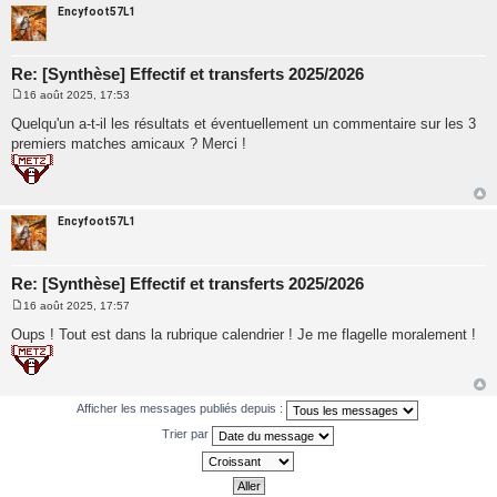
e
Encyfoot57L1
Re: [Synthèse] Effectif et transferts 2025/2026
16 août 2025, 17:53
M
e
Quelqu'un a-t-il les résultats et éventuellement un commentaire sur les 3
s
premiers matches amicaux ? Merci !
s
a
g
e
Encyfoot57L1
Re: [Synthèse] Effectif et transferts 2025/2026
16 août 2025, 17:57
M
e
Oups ! Tout est dans la rubrique calendrier ! Je me flagelle moralement !
s
s
a
g
e
Afficher les messages publiés depuis :
Trier par