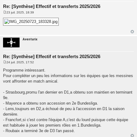
Re: [Synthèse] Effectif et transferts 2025/2026
23 juil. 2025, 18:39
M
e
s
s
a
g
e
Aventurix
Re: [Synthèse] Effectif et transferts 2025/2026
24 juil. 2025, 17:52
M
e
Programme intéressant.
s
Pour compléter un peu les informations sur les équipes que les messines
s
a
vont affronter en match amical.
g
e
- Strasbourg,promu l'an dernier en D1,a obtenu son maintien en terminant
9e.
- Mayence a obtenu son accession en 2e Bundesliga.
- Lens,toujours en D2,a échoué de peu à l'accession en D1 la saison
dernière.
- Francfort,si c'est contre l'équipe A,c'est du lourd puisque cette équipe
est habituée à jouer les premiers rôles en 1.Bundesliga.
- Roubaix a terminé 3e de D3 l'an passé.