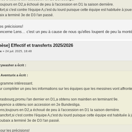
toujours en D2,a échoué de peu à l'accession en D1 la saison dernière.
fort,si c'est contre l'équipe A,c'est du lourd puisque cette équipe est habituée à jou
ix a terminé 3e de D3 l'an passé.
es précisions!
oncerne Lens... c'est un peu à cause de nous qu'elles loupent de peu la mo
èse] Effectif et transferts 2025/2026
ix
»
24 juil. 2025, 18:48
zywasher a écrit :
Aventurix a écrit :
gramme intéressant.
r compléter un peu les informations sur les équipes que les messines vont affront
trasbourg,promu l'an dernier en D1,a obtenu son maintien en terminant 9e.
ayence a obtenu son accession en 2e Bundesliga.
ens,toujours en D2,a échoué de peu à l'accession en D1 la saison dernière.
rancfort,si c'est contre l'équipe A,c'est du lourd puisque cette équipe est habituée à
oubaix a terminé 3e de D3 l'an passé.
our les précisions!