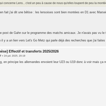
qui concerne Lens... c'est un peu à cause de nous qu'elles loupent de peu la mon
en fait j'ai dit une bêtise : les lensoises sont bien montées en D1 avec Mars
i le post de Gahn sur le programme des matchs amicaux. Je n'avais pas vu le to
 il y a un lien vers Let's Go Metz qui parle déjà des recherches que j'ai faites
èse] Effectif et transferts 2025/2026
7
»
24 juil. 2025, 20:19
g, en principe les allemandes envoient leur U23 ou U19 donc à voir mais ça r