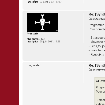
Inscription :
03 sept. 2009, 18:37
o
M
e
t
Re: [Synth
z
par
Aventur
M
e
Programme i
s
Pour complé
s
a
Aventurix
g
- Strasbourg
e
Messages :
3823
- Mayence a
Inscription :
25 juin 2011, 19:59
- Lens,toujo
- Francfort,
- Roubaix a
Re: [Synth
crazywasher
par
crazywa
M
e
s
s
Ave
a
g
Progra
e
Pour co
- Stras
- Maye