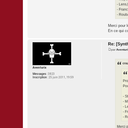
- Lens,
- Franc
- Rouba
Merci pour l
En ce qui c
Re: [Synth
par
Aventur
M
e
s
s
cra
a
Aventurix
g
e
Messages :
3823
Inscription :
25 juin 2011, 19:59
Pro
Pou
- S
- M
- L
- F
- R
Merci p