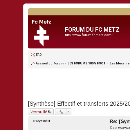
FORUM DU FC METZ
http://www.forum-fcmetz.com/
FAQ
Accueil du forum
LES FORUMS 100% FOOT
Les Messine
[Synthèse] Effectif et transferts 2025/2
Verrouillé
Re: [Synt
crazywasher
par
crazywa