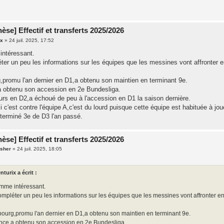
èse] Effectif et transferts 2025/2026
ix
»
24 juil. 2025, 17:52
ntéressant.
ter un peu les informations sur les équipes que les messines vont affronter 
,promu l'an dernier en D1,a obtenu son maintien en terminant 9e.
 obtenu son accession en 2e Bundesliga.
urs en D2,a échoué de peu à l'accession en D1 la saison dernière.
si c'est contre l'équipe A,c'est du lourd puisque cette équipe est habituée à jo
 terminé 3e de D3 l'an passé.
èse] Effectif et transferts 2025/2026
sher
»
24 juil. 2025, 18:05
nturix a écrit :
mme intéressant.
mpléter un peu les informations sur les équipes que les messines vont affronter e
bourg,promu l'an dernier en D1,a obtenu son maintien en terminant 9e.
nce a obtenu son accession en 2e Bundesliga.