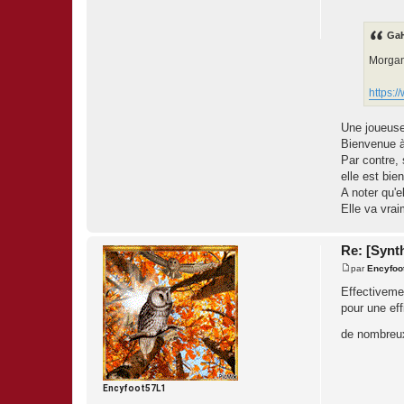
M
e
s
s
GaH
a
g
Morgane
e
https:/
Une joueuse
Bienvenue à 
Par contre, 
elle est bi
A noter qu'e
Elle va vrai
Re: [Synth
par
Encyfoo
M
e
Effectivemen
s
pour une eff
s
a
g
de nombreux
e
Encyfoot57L1