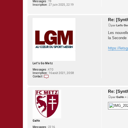
Messages :
19
Inscription :
27 juin 2025, 22:19
Re: [Synth
par
Let's Go
M
e
Les nouvell
s
la Seconde 
s
a
g
https://lets
e
Let's Go Metz
Messages :
470
Inscription :
16 août 2021, 20:58
Contact :
C
o
n
t
Re: [Synth
a
par
GaHn
»
c
M
t
e
e
s
r
s
L
a
e
g
t
e
GaHn
'
s
Messages :
2316
G