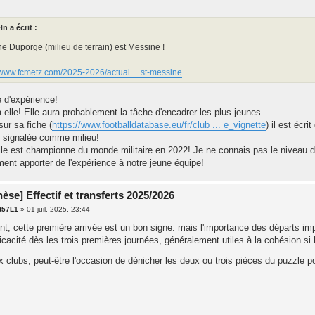
n a écrit :
 Duporge (milieu de terrain) est Messine !
/www.fcmetz.com/2025-2026/actual ... st-messine
 d'expérience!
elle! Elle aura probablement la tâche d'encadrer les plus jeunes...
sur sa fiche (
https://www.footballdatabase.eu/fr/club ... e_vignette
) il est écri
en signalée comme milieu!
lle est championne du monde militaire en 2022! Je ne connais pas le niveau d
ment apporter de l'expérience à notre jeune équipe!
èse] Effectif et transferts 2025/2026
t57L1
»
01 juil. 2025, 23:44
t, cette première arrivée est un bon signe. mais l'importance des départs im
icacité dès les trois premières journées, généralement utiles à la cohésion s
 clubs, peut-être l'occasion de dénicher les deux ou trois pièces du puzzle p