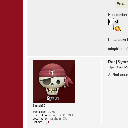
En ce 
Euh pardon 
Et j'ai suiv
adapté et où
Re: [Synth
par
Symph5
M
e
A Phalsbour
s
s
a
g
e
Symph57
Messages :
7775
Inscription :
26 sept. 2009, 13:40
Localisation :
Anaheim, CA
Contact :
C