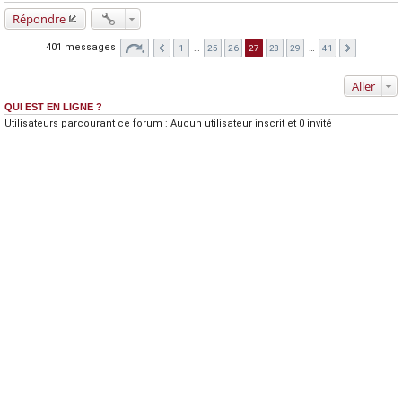
Répondre
401 messages
1
…
25
26
27
28
29
…
41
Aller
QUI EST EN LIGNE ?
Utilisateurs parcourant ce forum : Aucun utilisateur inscrit et 0 invité