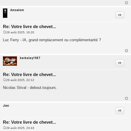
a
g
e
Amsalem
Citatio
Re: Votre livre de chevet...
28 août 2025, 16:20
M
e
Luc Ferry - IA, grand remplacement ou complémentarité ?
s
s
a
g
e
berkeley1987
Citatio
Re: Votre livre de chevet...
29 août 2025, 22:12
M
e
Nicolas Stival - debout.toujours.
s
s
a
g
e
Jimi
Citatio
Re: Votre livre de chevet...
29 août 2025, 23:43
M