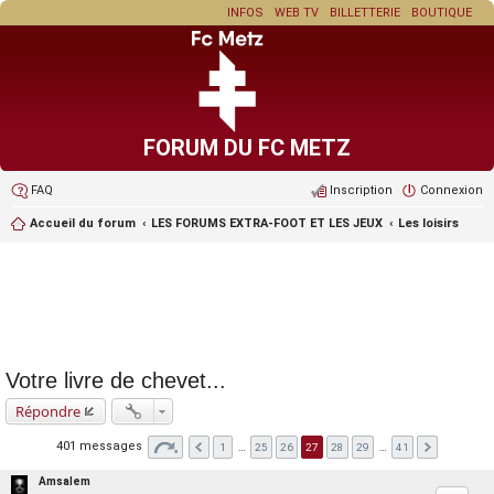
INFOS
WEB TV
BILLETTERIE
BOUTIQUE
FORUM DU FC METZ
FAQ
Inscription
Connexion
Accueil du forum
LES FORUMS EXTRA-FOOT ET LES JEUX
Les loisirs
Votre livre de chevet...
Répondre
401 messages
1
…
25
26
27
28
29
…
41
Amsalem