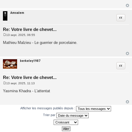
s
a
g
e
Amsalem
Citatio
Re: Votre livre de chevet...
13 sept. 2025, 06:55
M
e
Mathieu Malzieu - Le guerrier de porcelaine.
s
s
a
g
e
berkeley1987
Citatio
Re: Votre livre de chevet...
13 sept. 2025, 11:13
M
e
Yasmina Khadra - L'attentat
s
s
a
g
e
Afficher les messages publiés depuis :
Trier par