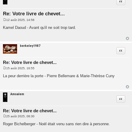
Citatio
Re: Votre livre de chevet...
12 août 2025, 14:56
M
e
Kamel Daoud - Avant qu'il ne soit trop tard.
s
s
a
g
e
berkeley1987
Citatio
Re: Votre livre de chevet...
15 août 2025, 16:55
M
e
La peur derrière la porte - Pierre Bellemare & Marie-Thérèse Cuny
s
s
a
g
e
Amsalem
Citatio
Re: Votre livre de chevet...
25 août 2025, 08:30
M
e
Roger Bichelberger - Noël était venu sans rien dire à personne.
s
s