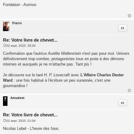
e
Fondation - Asimov
s
s
a
g
e
Pierro
Citatio
Re: Votre livre de chevet...
02 sept. 2025, 20:34
M
e
Confirmation que l'autrice
Aurélie Wellenstein
n'est pas pour moi. Univers
s
définitivement trop sombre, protagonistes tous en proie à des démons
s
a
internes et auxquels je ne m'attache pas. Tant pis !
g
e
Je découvre sur le tard
H. P. Lovecraft
avec
L'Affaire Charles Dexter
Ward
: une fois habitué à l'écriture un peu surannée, c'est une
gourmandise !
Amsalem
Citatio
Re: Votre livre de chevet...
02 sept. 2025, 21:04
M
e
Nicolas Lebel - L'heure des fous.
s