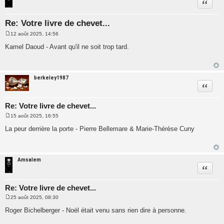
Citatio
Re: Votre livre de chevet...
12 août 2025, 14:56
M
e
Kamel Daoud - Avant qu'il ne soit trop tard.
s
s
a
g
e
berkeley1987
Citatio
Re: Votre livre de chevet...
15 août 2025, 16:55
M
e
La peur derrière la porte - Pierre Bellemare & Marie-Thérèse Cuny
s
s
a
g
e
Amsalem
Citatio
Re: Votre livre de chevet...
25 août 2025, 08:30
M
e
Roger Bichelberger - Noël était venu sans rien dire à personne.
s
s