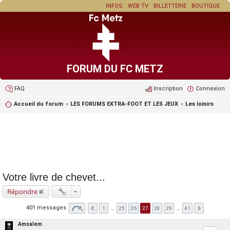
INFOS
WEB TV
BILLETTERIE
BOUTIQUE
FORUM DU FC METZ
FAQ
Inscription
Connexion
Accueil du forum
LES FORUMS EXTRA-FOOT ET LES JEUX
Les loisirs
Votre livre de chevet...
Répondre
401 messages
1
…
25
26
27
28
29
…
41
Amsalem