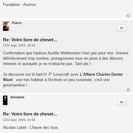
e
Fondation - Asimov
s
s
a
g
e
Pierro
Citatio
Re: Votre livre de chevet...
02 sept. 2025, 20:34
M
e
Confirmation que l'autrice
Aurélie Wellenstein
n'est pas pour moi. Univers
s
définitivement trop sombre, protagonistes tous en proie à des démons
s
a
internes et auxquels je ne m'attache pas. Tant pis !
g
e
Je découvre sur le tard
H. P. Lovecraft
avec
L'Affaire Charles Dexter
Ward
: une fois habitué à l'écriture un peu surannée, c'est une
gourmandise !
Amsalem
Citatio
Re: Votre livre de chevet...
02 sept. 2025, 21:04
M
e
Nicolas Lebel - L'heure des fous.
s