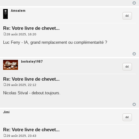
a
g
e
Amsalem
Citatio
Re: Votre livre de chevet...
28 août 2025, 16:20
M
e
Luc Ferry - IA, grand remplacement ou complémentarité ?
s
s
a
g
e
berkeley1987
Citatio
Re: Votre livre de chevet...
29 août 2025, 22:12
M
e
Nicolas Stival - debout.toujours.
s
s
a
g
e
Jimi
Citatio
Re: Votre livre de chevet...
29 août 2025, 23:43
M