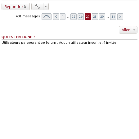
Répondre
401 messages
1
…
25
26
27
28
29
…
41
Aller
QUI EST EN LIGNE ?
Utilisateurs parcourant ce forum : Aucun utilisateur inscrit et 4 invités