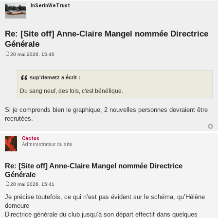
InSerinWeTrust
Re: [Site off] Anne-Claire Mangel nommée Directrice
Générale
20 mai 2026, 15:40
M
e
s
s
sup'demetz a écrit :
a
g
Du sang neuf, des fois, c'est bénéfique.
e
Si je comprends bien le graphique, 2 nouvelles personnes devraient être
recrutées.
Cactus
Administrateur du site
Re: [Site off] Anne-Claire Mangel nommée Directrice
Générale
20 mai 2026, 15:41
M
e
Je précise toutefois, ce qui n’est pas évident sur le schéma, qu’Hélène
s
demeure
s
a
Directrice générale du club jusqu’à son départ effectif dans quelques
g