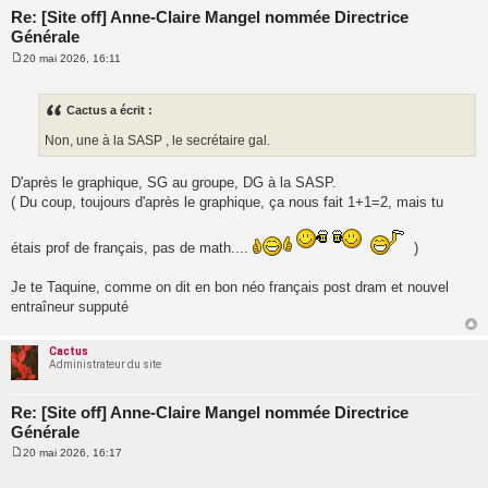
Re: [Site off] Anne-Claire Mangel nommée Directrice
Générale
20 mai 2026, 16:11
M
e
s
s
Cactus a écrit :
a
g
Non, une à la SASP , le secrétaire gal.
e
D'après le graphique, SG au groupe, DG à la SASP.
( Du coup, toujours d'après le graphique, ça nous fait 1+1=2, mais tu
étais prof de français, pas de math....
)
Je te Taquine, comme on dit en bon néo français post dram et nouvel
entraîneur supputé
Cactus
Administrateur du site
Re: [Site off] Anne-Claire Mangel nommée Directrice
Générale
20 mai 2026, 16:17
M
e