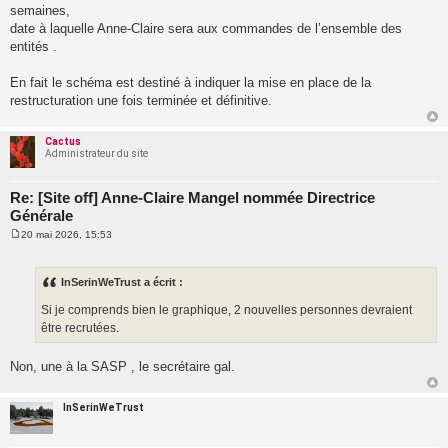
semaines,
e
date à laquelle Anne-Claire sera aux commandes de l’ensemble des
entités .
En fait le schéma est destiné à indiquer la mise en place de la
restructuration une fois terminée et définitive.
Cactus
Administrateur du site
Re: [Site off] Anne-Claire Mangel nommée Directrice
Générale
20 mai 2026, 15:53
M
e
s
s
InSerinWeTrust a écrit :
a
g
Si je comprends bien le graphique, 2 nouvelles personnes devraient
e
être recrutées.
Non, une à la SASP , le secrétaire gal.
InSerinWeTrust