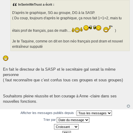
s
s
InSerinWeTrust a écrit :
a
g
D'après le graphique, SG au groupe, DG à la SASP.
e
( Du coup, toujours d'après le graphique, ça nous fait 1+1=2, mais tu
étais prof de français, pas de math....
)
Je te Taquine, comme on dit en bon néo français post dram et nouvel
entraîneur supputé
En fait le directeur de la SASP et le secrétaire gal serait la même
personne
( faut reconnaître que c’est confus tous ces groupes et sous groupes)
Souhaitons pleine réussite et bon courage à Anne -claire dans ses
nouvelles fonctions.
Afficher les messages publiés depuis :
Trier par