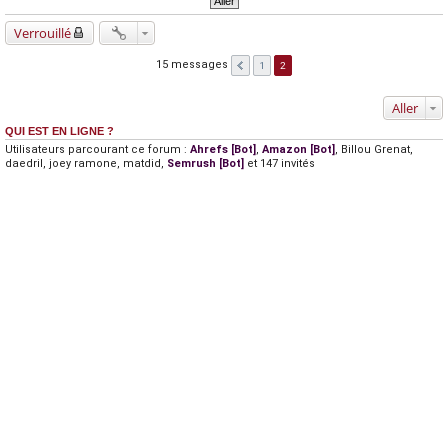
Verrouillé
15 messages
1
2
Aller
QUI EST EN LIGNE ?
Utilisateurs parcourant ce forum :
Ahrefs [Bot]
,
Amazon [Bot]
,
Billou Grenat
,
daedril
,
joey ramone
,
matdid
,
Semrush [Bot]
et 147 invités