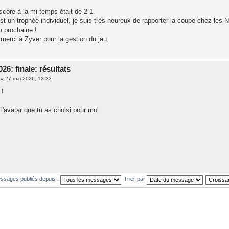
!
 score à la mi-temps était de 2-1.
t un trophée individuel, je suis très heureux de rapporter la coupe chez les N
n prochaine !
merci à Zyver pour la gestion du jeu.
6: finale: résultats
»
27 mai 2026, 12:33
 !
l'avatar que tu as choisi pour moi
essages publiés depuis :
Trier par