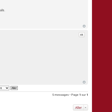
uls.
Citation
5 messages • Page
1
sur
1
Aller