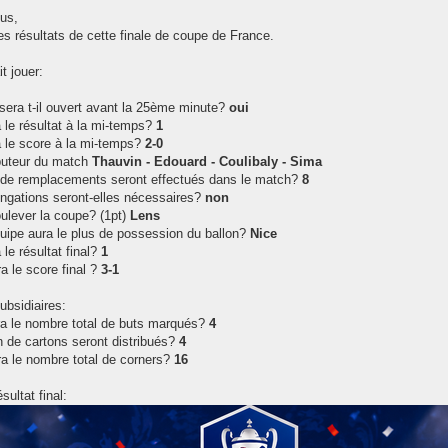
ous,
les résultats de cette finale de coupe de France.
it jouer:
 sera t-il ouvert avant la 25ème minute?
oui
 le résultat à la mi-temps?
1
a le score à la mi-temps?
2-0
 buteur du match
Thauvin - Edouard - Coulibaly - Sima
de remplacements seront effectués dans le match?
8
ongations seront-elles nécessaires?
non
oulever la coupe? (1pt)
Lens
quipe aura le plus de possession du ballon?
Nice
 le résultat final?
1
a le score final ?
3-1
ubsidiaires:
ra le nombre total de buts marqués?
4
 de cartons seront distribués?
4
ra le nombre total de corners?
16
ésultat final: