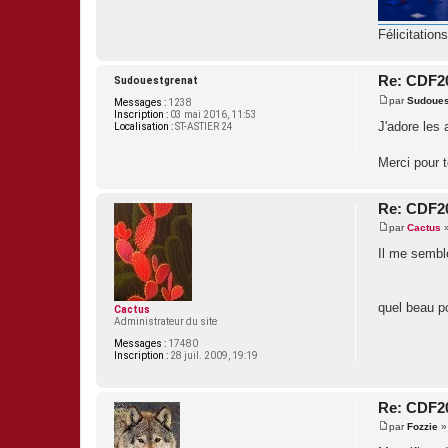
Félicitations
Re: CDF202
Sudouestgrenat
par
Sudoues
Messages :
1238
M
Inscription :
03 mai 2016, 11:53
e
J'adore les
Localisation :
ST-ASTIER 24
s
s
a
Merci pour t
g
e
Re: CDF202
par
Cactus
M
e
Il me sembl
s
s
a
g
quel beau 
e
Cactus
Administrateur du site
Messages :
17480
Inscription :
28 juil. 2009, 19:19
Re: CDF202
par
Fozzie
M
e