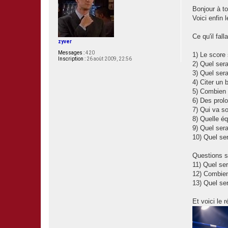
M
e
Bonjour à t
s
Voici enfin 
s
a
g
Ce qu'il falla
e
zyver
Messages :
420
1) Le score
Inscription :
26 août 2009, 22:56
2) Quel sera
3) Quel ser
4) Citer un
5) Combien 
6) Des prol
7) Qui va s
8) Quelle é
9) Quel sera
10) Quel ser
Questions s
11) Quel se
12) Combien
13) Quel se
Et voici le r