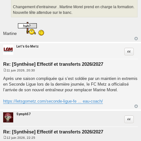
a
g
Changement d'entraineur . Martine Morel prend en charge la formation.
e
Nouvelle tête attendue sur le banc.
Martine
Let's Go Metz
Citatio
Re: [Synthèse] Effectif et transferts 2026/2027
11 juin 2026, 20:30
M
e
Après une saison compliquée qui s’est soldée par un maintien in extremis
s
en Seconde Ligue lors de la dernière journée, le FC Metz a officialisé
s
a
l’arrivée de son nouvel entraîneur pour remplacer Marine Morel.
g
e
https://letsgometz.com/seconde-ligue-fe ... eau-coach/
Symph57
Citatio
Re: [Synthèse] Effectif et transferts 2026/2027
12 juin 2026, 22:25
M