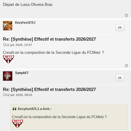
e
Départ de Luisa Oliveira Bras
s
s
a
g
e
Encyfoot57L1
Citatio
Re: [Synthèse] Effectif et transferts 2026/2027
11 juil. 2026, 15:57
M
e
Cnnaît-on la composition de la Seconde Ligue du FCMetz ?
s
s
a
g
e
Symph57
Citatio
Re: [Synthèse] Effectif et transferts 2026/2027
12 juil. 2026, 08:01
M
e
s
s
Encyfoot57L1 a écrit :
a
g
Cnnaît-on la composition de la Seconde Ligue du FCMetz ?
e