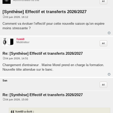
Administrateur du site
Citatio
[Synthèse] Effectif et transferts 2026/2027
03 juin 2026, 16:12
M
e
Comment va évoluer l’effectif pour cette nouvelle saison qu’on espère
s
moins stressante ?
s
a
g
e
fcm60
Modérateur
Citatio
Re: [Synthèse] Effectif et transferts 2026/2027
04 juin 2026, 14:51
M
e
Changement d'entraineur . Marine Morel prend en charge la formation.
s
Nouvelle tête attendue sur le banc.
s
a
g
e
San
Citatio
Re: [Synthèse] Effectif et transferts 2026/2027
04 juin 2026, 15:00
M
e
s
s
fcm60 a écrit :