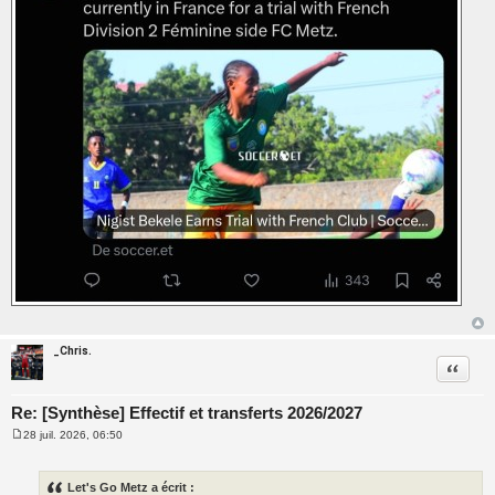
e
_Chris.
Citatio
Re: [Synthèse] Effectif et transferts 2026/2027
28 juil. 2026, 06:50
M
e
s
s
Let's Go Metz a écrit :