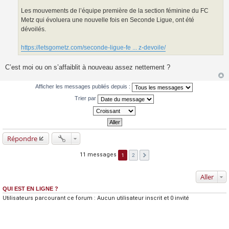
a
g
Les mouvements de l’équipe première de la section féminine du FC
e
Metz qui évoluera une nouvelle fois en Seconde Ligue, ont été
dévoilés.
https://letsgometz.com/seconde-ligue-fe ... z-devoile/
C’est moi ou on s’affaiblit à nouveau assez nettement ?
Afficher les messages publiés depuis :
Trier par
Répondre
11 messages
1
2
Aller
QUI EST EN LIGNE ?
Utilisateurs parcourant ce forum : Aucun utilisateur inscrit et 0 invité