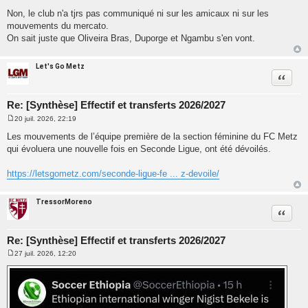
Non, le club n'a tjrs pas communiqué ni sur les amicaux ni sur les
mouvements du mercato.
On sait juste que Oliveira Bras, Duporge et Ngambu s'en vont.
Let's Go Metz
Citatio
Re: [Synthèse] Effectif et transferts 2026/2027
20 juil. 2026, 22:19
M
e
Les mouvements de l’équipe première de la section féminine du FC Metz
s
qui évoluera une nouvelle fois en Seconde Ligue, ont été dévoilés.
s
a
g
https://letsgometz.com/seconde-ligue-fe ... z-devoile/
e
TressorMoreno
Citatio
Re: [Synthèse] Effectif et transferts 2026/2027
27 juil. 2026, 12:20
M
e
s
s
a
g