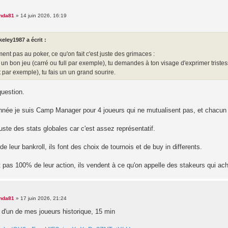
nda81
»
14 juin 2026, 16:19
keley1987 a écrit :
ent pas au poker, ce qu'on fait c'est juste des grimaces :
s un bon jeu (carré ou full par exemple), tu demandes à ton visage d'exprimer tristes
 par exemple), tu fais un un grand sourire.
question.
nnée je suis Camp Manager pour 4 joueurs qui ne mutualisent pas, et chacun j
uste des stats globales car c'est assez représentatif.
de leur bankroll, ils font des choix de tournois et de buy in differents.
nt pas 100% de leur action, ils vendent à ce qu'on appelle des stakeurs qui 
nda81
»
17 juin 2026, 21:24
 d'un de mes joueurs historique, 15 min