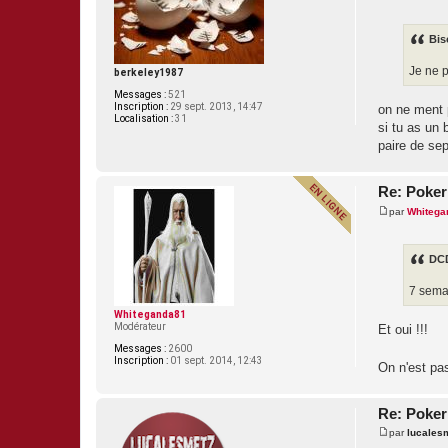
M
e
s
s
Bis
a
g
Je ne p
berkeley1987
e
Messages :
521
Inscription :
29 sept. 2013, 14:47
on ne ment p
Localisation :
31
si tu as un 
paire de sep
Re: Poker
par
Whitega
M
e
s
s
DCD
a
g
7 sema
e
Whiteganda81
Modérateur
Et oui !!!
Messages :
2600
Inscription :
01 sept. 2014, 12:43
On n'est pas
Re: Poker
par
lucales
M