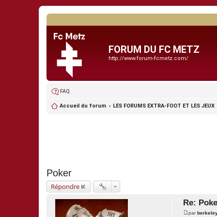
FORUM DU FC METZ
http://www.forum-fcmetz.com/
FAQ
Accueil du forum
LES FORUMS EXTRA-FOOT ET LES JEUX
Poker
Répondre
Re: Poke
par
berkele