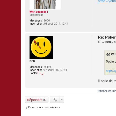
https://yo
g
e
Whiteganda81
Modérateur
Messages :
2600
Inscription :
01 sept. 2014, 12:43
Re: Poker
par
DCD
»
1
M
e
s
s
Whi
a
g
DCD
Petite 
e
Messages :
25194
Inscription :
27 août 2009, 08:51
https:
Contact :
C
o
Il parle de t
n
t
a
Afficher les m
c
t
e
Répondre
r
D
Revenir à « Les loisirs »
C
D