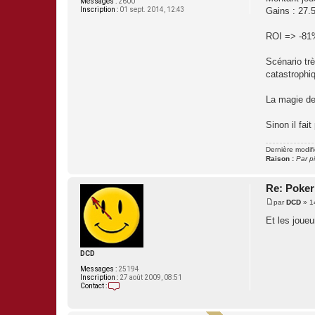
Messages :
2600
Inscription :
01 sept. 2014, 12:43
Gains : 27.
ROI => -81
Scénario trè
catastrophiq
La magie de 
Sinon il fait
Dernière modif
Raison :
Par pi
Re: Poker
par
DCD
»
1
M
e
Et les joue
s
s
a
g
DCD
e
Messages :
25194
Inscription :
27 août 2009, 08:51
Contact :
C
o
n