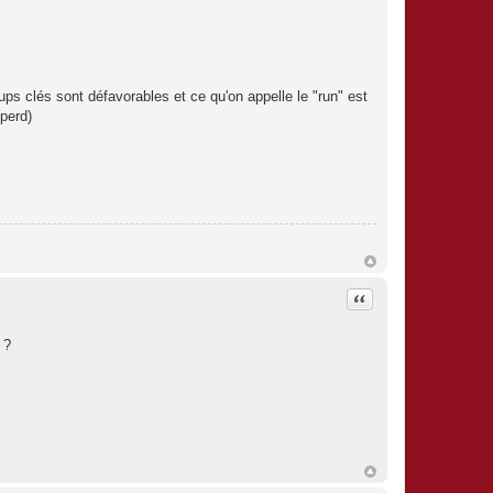
oups clés sont défavorables et ce qu'on appelle le "run" est
perd)
Citation
 ?