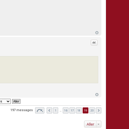
Citation
197 messages
1
…
16
17
18
19
20
Aller