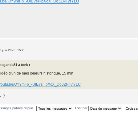
utu.be/OY9mFp_-UlE?si=pXcX_Do3ZNTytYLU
8 juin 2026, 15:28
teganda81 a écrit :
vidéo d'un de mes joueurs historique, 15 min
//youtu.be/OY9mFp_-UlE?si=pXcX_Do3ZNTytYLU
oi ?
essages publiés depuis :
Trier par