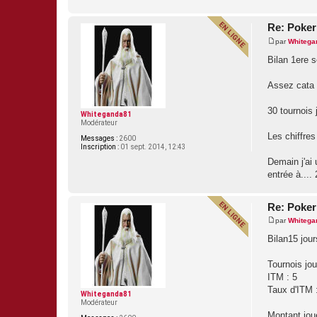
Re: Poker
par
Whitega
M
e
Bilan 1ere 
s
s
a
Assez cata 
g
e
30 tournois
Whiteganda81
Modérateur
Les chiffres
Messages :
2600
Inscription :
01 sept. 2014, 12:43
Demain j'ai
entrée à.... 
Re: Poker
par
Whitega
M
e
Bilan15 jou
s
s
a
Tournois jou
g
ITM : 5
e
Taux d'ITM 
Whiteganda81
Modérateur
Montant jou