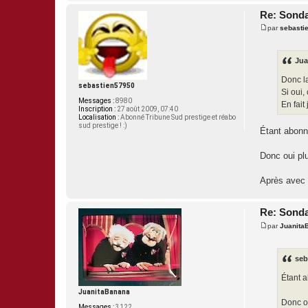
Re: Sonda
par
sebasti
M
e
s
s
Jua
a
g
Donc la
e
sebastien57950
Si oui,
Messages :
8980
En fait
Inscription :
27 août 2009, 07:40
Localisation :
Abonné Tribune Sud prestige et réabo
sud prestige ! :)
Étant abonné
Donc oui pl
Après avec l
Re: Sonda
par
Juanita
M
e
s
s
seb
a
g
Étant a
e
JuanitaBanana
Donc o
Messages :
3122