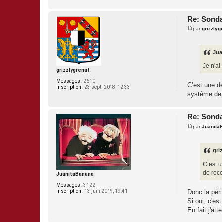
Re: Sonda
par
grizzlyg
M
e
s
s
Jua
a
g
Je n'ai
e
grizzlygrenat
Messages :
2610
C’est une d
Inscription :
23 sept. 2018, 12:33
système de r
Re: Sonda
par
Juanita
M
e
s
s
griz
a
g
C’est u
e
de reco
JuanitaBanana
Messages :
3122
Donc la péri
Inscription :
13 juin 2019, 19:41
Si oui, c'es
En fait j'at