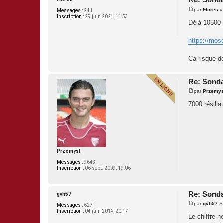
par
Flores
Messages :
241
M
Inscription :
29 juin 2024, 11:53
e
Déjà 10500
s
s
a
https://mose
g
e
Ca risque d
Re: Sonda
par
Przemys
M
e
7000 résili
s
s
a
g
e
Przemysl.
Messages :
9643
Inscription :
06 sept. 2009, 19:06
Re: Sonda
gvh57
par
gvh57
Messages :
627
M
Inscription :
04 juin 2014, 20:17
e
Le chiffre n
s