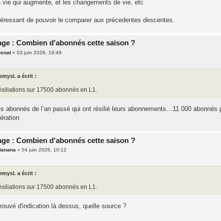
a vie qui augmente, et les changements de vie, etc
ntéressant de pouvoir le comparer aux précedentes descentes.
ge : Combien d'abonnés cette saison ?
renat
»
03 juin 2026, 19:49
emysl. a écrit :
ésiliations sur 17500 abonnés en L1.
s abonnés de l’an passé qui ont résilié leurs abonnements…11 000 abonnés p
ération
ge : Combien d'abonnés cette saison ?
Banana
»
04 juin 2026, 10:12
emysl. a écrit :
ésiliations sur 17500 abonnés en L1.
trouvé d'indication là dessus, quelle source ?