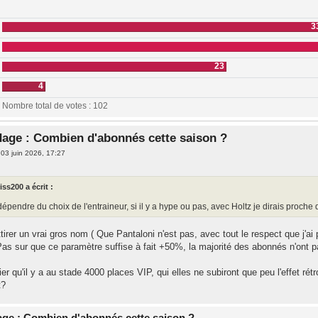
3
23
4
Nombre total de votes :
102
age : Combien d'abonnés cette saison ?
»
03 juin 2026, 17:27
iss200 a écrit :
épendre du choix de l'entraineur, si il y a hype ou pas, avec Holtz je dirais proc
tirer un vrai gros nom ( Que Pantaloni n'est pas, avec tout le respect que j'ai 
as sur que ce paramètre suffise à fait +50%, la majorité des abonnés n'ont p
er qu'il y a au stade 4000 places VIP, qui elles ne subiront que peu l'effet ré
t?
ge : Combien d'abonnés cette saison ?