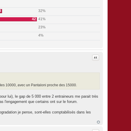
3
32%
42
41%
23%
4%
Citation
he des 10000, avec un Pantaloni proche des 15000.
pour lui), le gap de 5 000 entre 2 entraineurs me parait très
as l'engagement que certains ont sur le forum.
trogradation je pense, sont-elles comptabilisés dans les