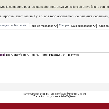
vec la campagne pour les futurs abonnés, on.va voir si le club arrive à faire venir
a réponse, ayant résilié il y a 5 ans mon abonnement de plusieurs décennies, 
essages publiés depuis :
Trier par
Bot]
,
Dich
,
Encyfoot57L1
,
gpro
,
Pierro
,
Przemysl.
et 148 invités
Développé par
phpBB
® Forum Software © phpBB Limited
Traduction française officielle
©
Qiaeru