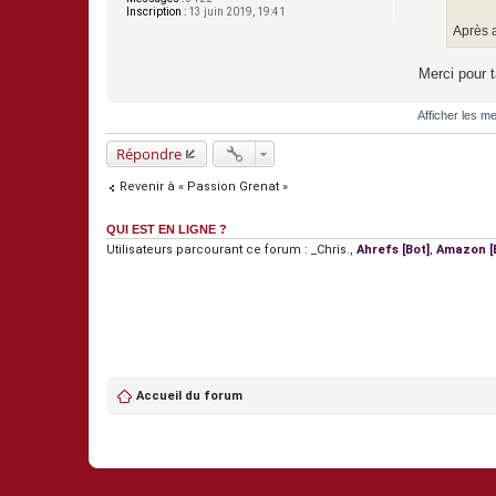
Inscription :
13 juin 2019, 19:41
Après a
Merci pour t
Afficher les m
Répondre
Revenir à « Passion Grenat »
QUI EST EN LIGNE ?
Utilisateurs parcourant ce forum :
_Chris.
,
Ahrefs [Bot]
,
Amazon [
Accueil du forum