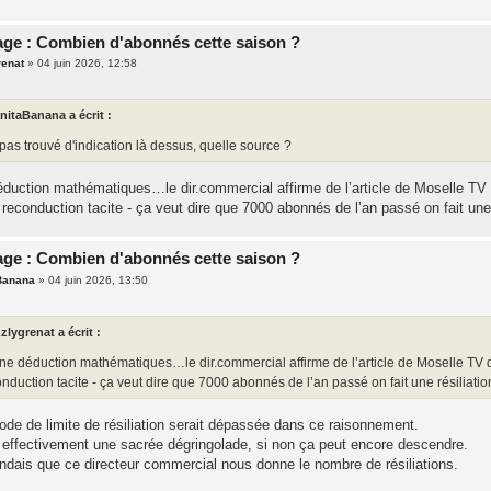
ge : Combien d'abonnés cette saison ?
renat
»
04 juin 2026, 12:58
nitaBanana a écrit :
 pas trouvé d'indication là dessus, quelle source ?
éduction mathématiques…le dir.commercial affirme de l’article de Moselle TV 
econduction tacite - ça veut dire que 7000 abonnés de l’an passé on fait une 
ge : Combien d'abonnés cette saison ?
Banana
»
04 juin 2026, 13:50
zlygrenat a écrit :
ne déduction mathématiques…le dir.commercial affirme de l’article de Moselle TV 
nduction tacite - ça veut dire que 7000 abonnés de l’an passé on fait une résiliati
ode de limite de résiliation serait dépassée dans ce raisonnement.
t effectivement une sacrée dégringolade, si non ça peut encore descendre.
tendais que ce directeur commercial nous donne le nombre de résiliations.