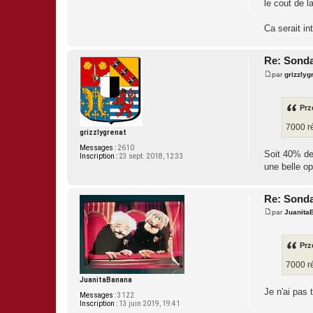
le cout de l
s
a
g
Ca serait i
e
Re: Sonda
par
grizzlyg
M
e
s
s
Prz
a
g
7000 r
e
grizzlygrenat
Messages :
2610
Soit 40% de
Inscription :
23 sept. 2018, 12:33
une belle op
Re: Sonda
par
Juanita
M
e
s
s
Prz
a
g
7000 r
e
JuanitaBanana
Je n'ai pas 
Messages :
3122
Inscription :
13 juin 2019, 19:41