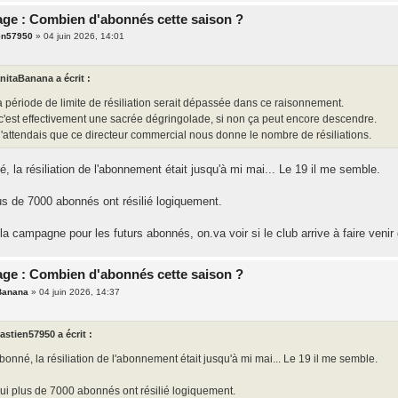
ge : Combien d'abonnés cette saison ?
en57950
»
04 juin 2026, 14:01
nitaBanana a écrit :
 période de limite de résiliation serait dépassée dans ce raisonnement.
 c'est effectivement une sacrée dégringolade, si non ça peut encore descendre.
 j'attendais que ce directeur commercial nous donne le nombre de résiliations.
, la résiliation de l'abonnement était jusqu'à mi mai... Le 19 il me semble.
us de 7000 abonnés ont résilié logiquement.
a campagne pour les futurs abonnés, on.va voir si le club arrive à faire veni
ge : Combien d'abonnés cette saison ?
Banana
»
04 juin 2026, 14:37
astien57950 a écrit :
bonné, la résiliation de l'abonnement était jusqu'à mi mai... Le 19 il me semble.
ui plus de 7000 abonnés ont résilié logiquement.