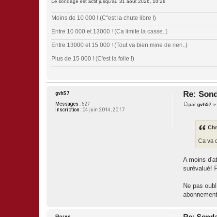
Le sondage est actif jusqu’au 31 août 2026, 10:28
Moins de 10 000 ! (C''est la chute libre !)
Entre 10 000 et 13000 ! (Ca limite la casse..)
Entre 13000 et 15 000 ! (Tout va bien mine de rien..)
Plus de 15 000 ! (C'est la folie !)
Re: Sond
gvh57
Messages :
627
par
gvh57
M
Inscription :
04 juin 2014, 20:17
e
s
s
Chr
a
g
Ca va d
e
A moins d'at
surévalué! P
Ne pas oubli
abonnemen
Re: Sonda
Flores