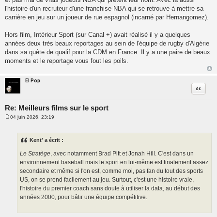
l'histoire d'un recruteur d'une franchise NBA qui se retrouve à mettre sa
carrière en jeu sur un joueur de rue espagnol (incarné par Hernangomez).
Hors film, Intérieur Sport (sur Canal +) avait réalisé il y a quelques
années deux très beaux reportages au sein de l'équipe de rugby d'Algérie
dans sa quête de qualif pour la CDM en France. Il y a une paire de beaux
moments et le reportage vous fout les poils.
El Pop
Citatio
Re: Meilleurs films sur le sport
04 juin 2026, 23:19
M
e
s
s
Kent' a écrit :
a
g
Le Stratège
, avec notamment Brad Pitt et Jonah Hill. C'est dans un
e
environnement baseball mais le sport en lui-même est finalement assez
secondaire et même si l'on est, comme moi, pas fan du tout des sports
US, on se prend facilement au jeu. Surtout, c'est une histoire vraie,
l'histoire du premier coach sans doute à utiliser la data, au début des
années 2000, pour bâtir une équipe compétitive.