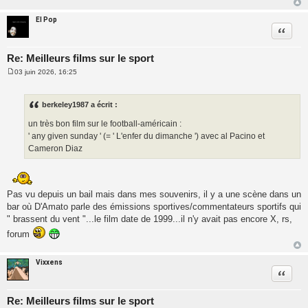
El Pop
Citatio
Re: Meilleurs films sur le sport
03 juin 2026, 16:25
M
e
s
s
berkeley1987 a écrit :
a
g
un très bon film sur le football-américain :
e
' any given sunday ' (= ' L'enfer du dimanche ') avec al Pacino et
Cameron Diaz
Pas vu depuis un bail mais dans mes souvenirs, il y a une scène dans un
bar où D'Amato parle des émissions sportives/commentateurs sportifs qui
" brassent du vent "...le film date de 1999...il n'y avait pas encore X, rs,
forum
Vixxens
Citatio
Re: Meilleurs films sur le sport