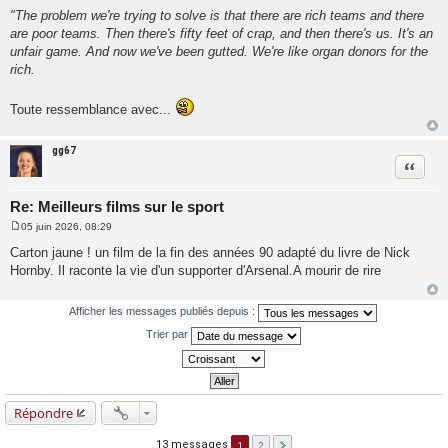
"The problem we're trying to solve is that there are rich teams and there
are poor teams. Then there's fifty feet of crap, and then there's us. It's an
unfair game. And now we've been gutted. We're like organ donors for the
rich.
Toute ressemblance avec...
gg67
Citatio
Re: Meilleurs films sur le sport
05 juin 2026, 08:29
M
e
Carton jaune ! un film de la fin des années 90 adapté du livre de Nick
s
Hornby. Il raconte la vie d'un supporter d'Arsenal.A mourir de rire
s
a
g
e
Afficher les messages publiés depuis :
Trier par
Répondre
13 messages
1
2