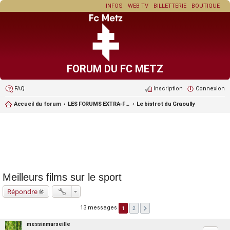
INFOS
WEB TV
BILLETTERIE
BOUTIQUE
FORUM DU FC METZ
FAQ
Inscription
Connexion
Accueil du forum
LES FORUMS EXTRA-FOOT ET LES JEUX
Le bistrot du Graoully
Meilleurs films sur le sport
Répondre
13 messages
1
2
messinmarseille