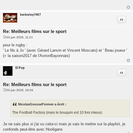
s
a
g
e
berkeley1987
Citatio
Re: Meilleurs films sur le sport
03 juin 2026, 11:21
M
e
pour le rugby :
s
' Le fils à Jo ' (avec Gérard Lanvin et Vincent Moscato) et ' Beau joueur '
s
a
(= la saison2017 de l'AvironBayonnais)
g
e
El Pop
Citatio
Re: Meilleurs films sur le sport
03 juin 2026, 16:04
M
e
s
s
NicolasGousseForever a écrit :
a
g
The Football Factory (mais le bouquin est 10 fois mieux)
e
Je ne sais plus si j'ai vu celui-ci mais je vais le mettre sur la playlist, je
confonds peut-être avec Hooligans