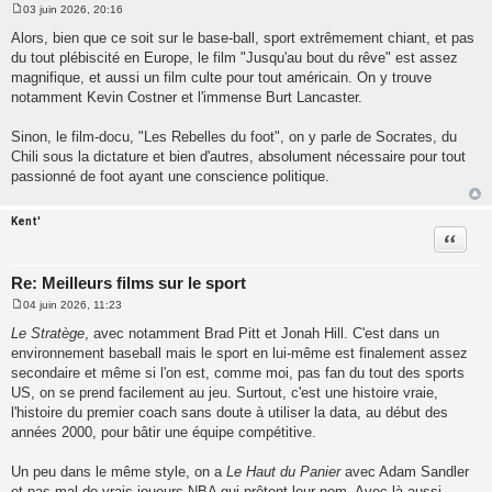
03 juin 2026, 20:16
M
e
Alors, bien que ce soit sur le base-ball, sport extrêmement chiant, et pas
s
du tout plébiscité en Europe, le film "Jusqu'au bout du rêve" est assez
s
a
magnifique, et aussi un film culte pour tout américain. On y trouve
g
notamment Kevin Costner et l'immense Burt Lancaster.
e
Sinon, le film-docu, "Les Rebelles du foot", on y parle de Socrates, du
Chili sous la dictature et bien d'autres, absolument nécessaire pour tout
passionné de foot ayant une conscience politique.
Kent'
Citatio
Re: Meilleurs films sur le sport
04 juin 2026, 11:23
M
e
Le Stratège
, avec notamment Brad Pitt et Jonah Hill. C'est dans un
s
environnement baseball mais le sport en lui-même est finalement assez
s
a
secondaire et même si l'on est, comme moi, pas fan du tout des sports
g
US, on se prend facilement au jeu. Surtout, c'est une histoire vraie,
e
l'histoire du premier coach sans doute à utiliser la data, au début des
années 2000, pour bâtir une équipe compétitive.
Un peu dans le même style, on a
Le Haut du Panier
avec Adam Sandler
et pas mal de vrais joueurs NBA qui prêtent leur nom. Avec là aussi