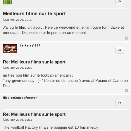
Citatio
Meilleurs films sur le sport
25 mai 2026, 20:17
M
e
J'ai vu le film, un biopic, Pelé ce week-end et je l'ai trouvé formidable et
s
émouvant. Disponible sur le prime en ce moment.
s
a
g
e
berkeley1987
Citatio
Re: Meilleurs films sur le sport
03 juin 2026, 11:00
M
e
un très bon film sur le football-américain :
s
' any given sunday ' (= ' L'enfer du dimanche ') avec al Pacino et Cameron
s
a
Diaz
g
e
NicolasGousseForever
Citatio
Re: Meilleurs films sur le sport
03 juin 2026, 11:11
M
e
The Football Factory (mais le bouquin est 10 fois mieux)
s