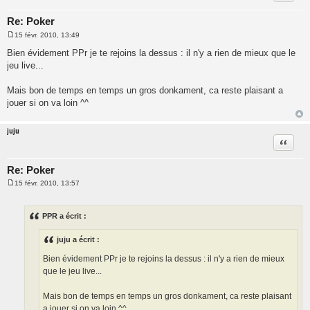
Re: Poker
15 févr. 2010, 13:49
M
e
Bien évidement PPr je te rejoins la dessus : il n'y a rien de mieux que le
s
jeu live...
s
a
g
Mais bon de temps en temps un gros donkament, ca reste plaisant a
e
jouer si on va loin ^^
juju
Citatio
Re: Poker
15 févr. 2010, 13:57
M
e
s
s
PPR a écrit :
a
g
e
juju a écrit :
Bien évidement PPr je te rejoins la dessus : il n'y a rien de mieux
que le jeu live...
Mais bon de temps en temps un gros donkament, ca reste plaisant
a jouer si on va loin ^^