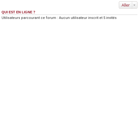
Aller
QUI EST EN LIGNE ?
Utilisateurs parcourant ce forum : Aucun utilisateur inscrit et 5 invités