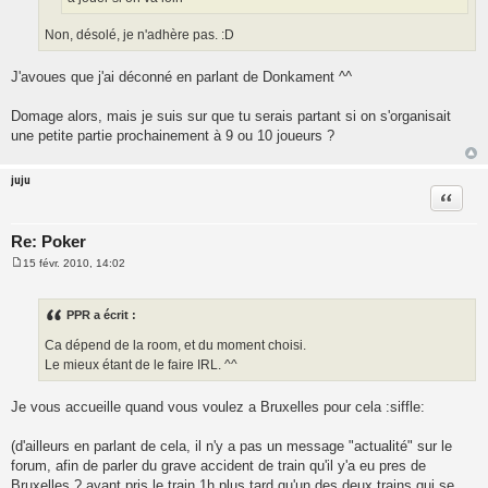
Non, désolé, je n'adhère pas. :D
J'avoues que j'ai déconné en parlant de Donkament ^^
Domage alors, mais je suis sur que tu serais partant si on s'organisait
une petite partie prochainement à 9 ou 10 joueurs ?
juju
Citatio
Re: Poker
15 févr. 2010, 14:02
M
e
s
s
PPR a écrit :
a
g
Ca dépend de la room, et du moment choisi.
e
Le mieux étant de le faire IRL. ^^
Je vous accueille quand vous voulez a Bruxelles pour cela :siffle:
(d'ailleurs en parlant de cela, il n'y a pas un message "actualité" sur le
forum, afin de parler du grave accident de train qu'il y'a eu pres de
Bruxelles ? ayant pris le train 1h plus tard qu'un des deux trains qui se