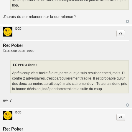
e
flop,
J'aurais du sur-relancer sur la sur-relance ?
DCD
Citatio
Re: Poker
16 août 2018, 15:00
M
e
s
s
PPR a écrit :
a
g
Après coup c'est facile à dire, parce que je suis result oriented, mais JJ
e
contre 2 adversaires, c'est particulierement fragile. Il est probable qu'un
des deux au-moins aurait payé, mais clairement ev-. Tu aurais donc pris
la bonne décision, indépendamment de la suite du coup.
ev- ?
DCD
Citatio
Re: Poker