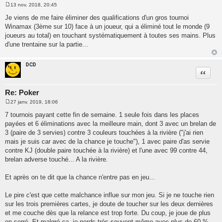
13 nov. 2018, 20:45
M
e
Je viens de me faire éliminer des qualifications d'un gros tournoi
s
Winamax (3ème sur 10) face à un joueur, qui a éliminé tout le monde (9
s
a
joueurs au total) en touchant systématiquement à toutes ses mains. Plus
g
d'une trentaine sur la partie...
e
DCD
Citatio
Re: Poker
27 janv. 2019, 18:06
M
e
7 tournois payant cette fin de semaine. 1 seule fois dans les places
s
payées et 6 éliminations avec la meilleure main, dont 3 avec un brelan de
s
a
3 (paire de 3 servies) contre 3 couleurs touchées à la rivière ("j'ai rien
g
mais je suis car avec de la chance je touche"), 1 avec paire d'as servie
e
contre KJ (double paire touchée à la rivière) et l'une avec 99 contre 44,
brelan adverse touché... A la rivière.
Et après on te dit que la chance n'entre pas en jeu...
Le pire c'est que cette malchance influe sur mon jeu. Si je ne touche rien
sur les trois premières cartes, je doute de toucher sur les deux dernières
et me couche dès que la relance est trop forte. Du coup, je joue de plus
en serré. Et malgré ça, je perds très souvent même avec plus de 60 %