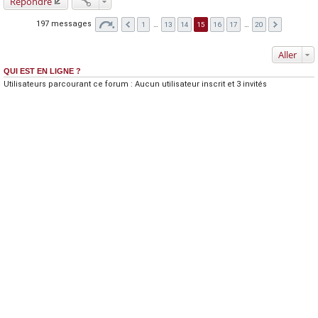
Répondre
197 messages
1
…
13
14
15
16
17
…
20
Aller
QUI EST EN LIGNE ?
Utilisateurs parcourant ce forum : Aucun utilisateur inscrit et 3 invités