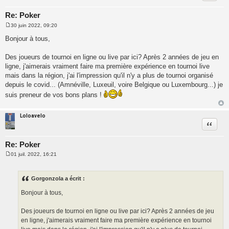
Re: Poker
30 juin 2022, 09:20
M
e
Bonjour à tous,
s
s
a
Des joueurs de tournoi en ligne ou live par ici? Après 2 années de jeu en
g
ligne, j'aimerais vraiment faire ma première expérience en tournoi live
e
mais dans la région, j'ai l'impression qu'il n'y a plus de tournoi organisé
depuis le covid... (Amnéville, Luxeuil, voire Belgique ou Luxembourg...) je
suis preneur de vos bons plans !
Loloavelo
Citatio
Re: Poker
01 juil. 2022, 16:21
M
e
s
s
Gorgonzola a écrit :
a
g
Bonjour à tous,
e
Des joueurs de tournoi en ligne ou live par ici? Après 2 années de jeu
en ligne, j'aimerais vraiment faire ma première expérience en tournoi