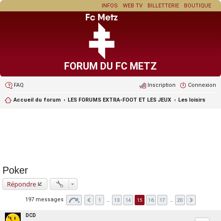
INFOS
WEB TV
BILLETTERIE
BOUTIQUE
FORUM DU FC METZ
FAQ
Inscription
Connexion
Accueil du forum
LES FORUMS EXTRA-FOOT ET LES JEUX
Les loisirs
Poker
Répondre
197 messages
1
…
13
14
15
16
17
…
20
DCD