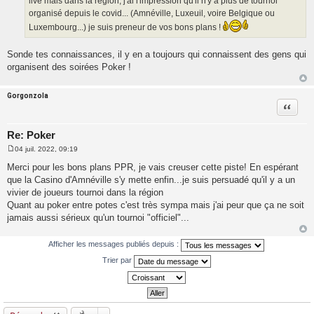
live mais dans la région, j'ai l'impression qu'il n'y a plus de tournoi
organisé depuis le covid... (Amnéville, Luxeuil, voire Belgique ou
Luxembourg...) je suis preneur de vos bons plans !
Sonde tes connaissances, il y en a toujours qui connaissent des gens qui
organisent des soirées Poker !
Gorgonzola
Citatio
Re: Poker
04 juil. 2022, 09:19
M
e
Merci pour les bons plans PPR, je vais creuser cette piste! En espérant
s
que la Casino d'Amnéville s'y mette enfin...je suis persuadé qu'il y a un
s
a
vivier de joueurs tournoi dans la région
g
Quant au poker entre potes c'est très sympa mais j'ai peur que ça ne soit
e
jamais aussi sérieux qu'un tournoi "officiel"...
Afficher les messages publiés depuis :
Trier par