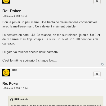
Citatio
Re: Poker
16 août 2018, 11:50
M
e
Bon là j'en ai un peu marre. Une trentaine d'éliminations consécutives
s
avec la meilleure main. Cela devient vraiment pénible.
s
a
g
La dernière en date : JJ. Je relance, on me sur relance, je suis. Un J et
e
deux carreaux au flop. 2 tapis. Je suis. un J9 et un 1010 dont celui de
carreaux.
Le gars va toucher encore deux carreaux.
C'est le même scénario à chaque fois...
DCD
Citatio
Re: Poker
16 août 2018, 13:44
M
e
s
s
PPR a écrit :
a
g
Je comprends. Je ne suis pas complètement en phase avec l'action pré-