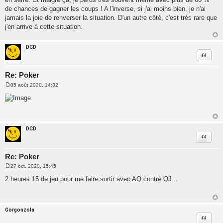
de chances de gagner les coups ! A l'inverse, si j'ai moins bien, je n'ai
jamais la joie de renverser la situation. D'un autre côté, c'est très rare que
j'en arrive à cette situation.
DCD
Citatio
Re: Poker
05 août 2020, 14:32
M
e
s
s
a
g
e
DCD
Citatio
Re: Poker
27 oct. 2020, 15:45
M
e
2 heures 15 de jeu pour me faire sortir avec AQ contre QJ...
s
s
a
g
e
Gorgonzola
Citatio