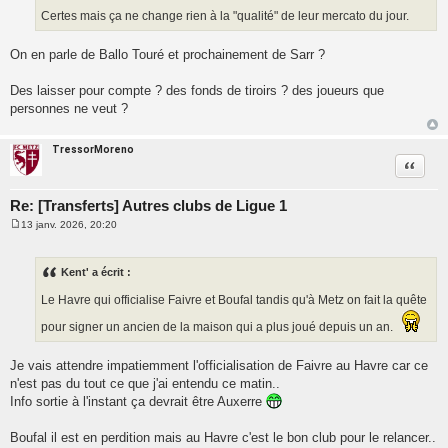
g
Certes mais ça ne change rien à la "qualité" de leur mercato du jour.
e
On en parle de Ballo Touré et prochainement de Sarr ?
Des laisser pour compte ? des fonds de tiroirs ? des joueurs que
personnes ne veut ?
TressorMoreno
Citatio
Re: [Transferts] Autres clubs de Ligue 1
13 janv. 2026, 20:20
M
e
s
s
Kent' a écrit :
a
g
Le Havre qui officialise Faivre et Boufal tandis qu'à Metz on fait la quête
e
pour signer un ancien de la maison qui a plus joué depuis un an.
Je vais attendre impatiemment l'officialisation de Faivre au Havre car ce
n'est pas du tout ce que j'ai entendu ce matin..
Info sortie à l'instant ça devrait être Auxerre
Boufal il est en perdition mais au Havre c'est le bon club pour le relancer..