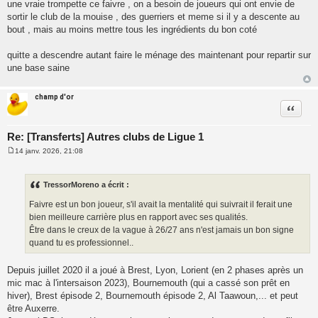
e
une vraie trompette ce faivre , on a besoin de joueurs qui ont envie de
s
sortir le club de la mouise , des guerriers et meme si il y a descente au
s
a
bout , mais au moins mettre tous les ingrédients du bon coté
g
e
quitte a descendre autant faire le ménage des maintenant pour repartir sur
une base saine
champ d'or
Citatio
Re: [Transferts] Autres clubs de Ligue 1
14 janv. 2026, 21:08
M
e
s
s
TressorMoreno a écrit :
a
g
Faivre est un bon joueur, s'il avait la mentalité qui suivrait il ferait une
e
bien meilleure carrière plus en rapport avec ses qualités.
Être dans le creux de la vague à 26/27 ans n'est jamais un bon signe
quand tu es professionnel..
Depuis juillet 2020 il a joué à Brest, Lyon, Lorient (en 2 phases après un
mic mac à l'intersaison 2023), Bournemouth (qui a cassé son prêt en
hiver), Brest épisode 2, Bournemouth épisode 2, Al Taawoun,... et peut
être Auxerre.