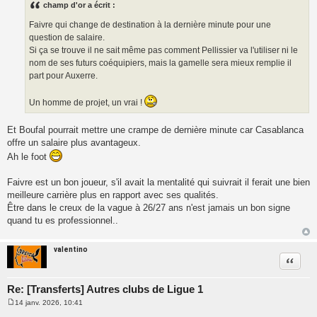
s
champ d'or a écrit :
a
g
Faivre qui change de destination à la dernière minute pour une
e
question de salaire.
Si ça se trouve il ne sait même pas comment Pellissier va l'utiliser ni le
nom de ses futurs coéquipiers, mais la gamelle sera mieux remplie il
part pour Auxerre.
Un homme de projet, un vrai !
Et Boufal pourrait mettre une crampe de dernière minute car Casablanca
offre un salaire plus avantageux.
Ah le foot
Faivre est un bon joueur, s'il avait la mentalité qui suivrait il ferait une bien
meilleure carrière plus en rapport avec ses qualités.
Être dans le creux de la vague à 26/27 ans n'est jamais un bon signe
quand tu es professionnel..
valentino
Citatio
Re: [Transferts] Autres clubs de Ligue 1
14 janv. 2026, 10:41
M