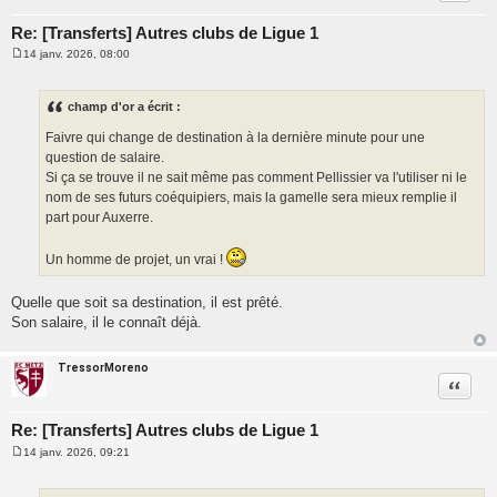
Re: [Transferts] Autres clubs de Ligue 1
14 janv. 2026, 08:00
M
e
s
s
champ d'or a écrit :
a
g
Faivre qui change de destination à la dernière minute pour une
e
question de salaire.
Si ça se trouve il ne sait même pas comment Pellissier va l'utiliser ni le
nom de ses futurs coéquipiers, mais la gamelle sera mieux remplie il
part pour Auxerre.
Un homme de projet, un vrai !
Quelle que soit sa destination, il est prêté.
Son salaire, il le connaît déjà.
TressorMoreno
Citatio
Re: [Transferts] Autres clubs de Ligue 1
14 janv. 2026, 09:21
M
e
s