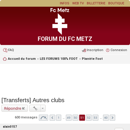
INFOS
WEB TV
BILLETTERIE
BOUTIQUE
FORUM DU FC METZ
FAQ
Inscription
Connexion
Accueil du forum
LES FORUMS 100% FOOT
Planète Foot
[Transferts] Autres clubs
Répondre
600 messages
1
…
49
50
51
52
53
…
60
alain0157