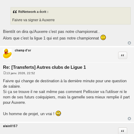
M
e
s
s
RdNetwork a écrit :
a
g
Faivre va signer à Auxerre
e
Bientôt on dira qu'Auxerre c'est pas notre championnat..
Alors que c'est la ligue 1 qui est pas notre championnat
champ d'or
Citatio
Re: [Transferts] Autres clubs de Ligue 1
13 janv. 2026, 22:52
M
e
Faivre qui change de destination à la dernière minute pour une question
s
de salaire.
s
a
Si ça se trouve il ne sait même pas comment Pellissier va l'utiliser ni le
g
nom de ses futurs coéquipiers, mais la gamelle sera mieux remplie il part
e
pour Auxerre.
Un homme de projet, un vrai !
alain0157
Citatio