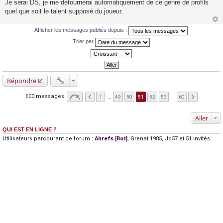
Je serai DS, je me détournerai automatiquement de ce genre de profils
quel que soit le talent supposé du joueur.
Afficher les messages publiés depuis :
Trier par
Répondre
600 messages
1
…
49
50
51
52
53
…
60
Aller
QUI EST EN LIGNE ?
Utilisateurs parcourant ce forum :
Ahrefs [Bot]
,
Grenat 1985
,
Jo57
et 51 invités