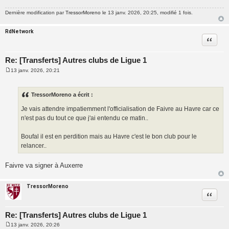
Dernière modification par
TressorMoreno
le 13 janv. 2026, 20:25, modifié 1 fois.
RdNetwork
Citatio
Re: [Transferts] Autres clubs de Ligue 1
13 janv. 2026, 20:21
M
e
s
s
TressorMoreno a écrit :
a
g
Je vais attendre impatiemment l'officialisation de Faivre au Havre car ce
e
n'est pas du tout ce que j'ai entendu ce matin..
Boufal il est en perdition mais au Havre c'est le bon club pour le
relancer..
Faivre va signer à Auxerre
TressorMoreno
Citatio
Re: [Transferts] Autres clubs de Ligue 1
13 janv. 2026, 20:26