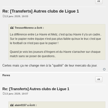
Citatio
Re: [Transferts] Autres clubs de Ligue 1
13 janv. 2026, 19:03
M
e
s
s
TressorMoreno a écrit :
a
g
La différence entre Le Havre et Metz, c'est qu'au Havre il y'a un cadre..
e
Sur le papier notre équipe n'est pas plus faible qu'eux le truc c'est que
le football ce n'est pas que le papier !
Quand je vois les joueurs d'Angers et du Havre s'arracher sur chaque
match sans se poser de questions..
Certes mais ça ne change rien à la "qualité" de leur mercato du jour.
Flores
Citatio
Re: [Transferts] Autres clubs de Ligue 1
13 janv. 2026, 19:07
M
e
s
s
alain0157 a écrit :
a