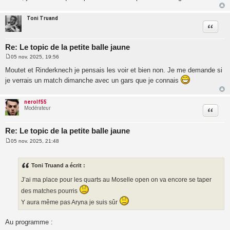
Toni Truand
Citatio
Re: Le topic de la petite balle jaune
05 nov. 2025, 19:56
M
e
Moutet et Rinderknech je pensais les voir et bien non. Je me demande si
s
je verrais un match dimanche avec un gars que je connais
s
a
g
e
nerolf55
Modérateur
Citatio
Re: Le topic de la petite balle jaune
05 nov. 2025, 21:48
M
e
s
s
Toni Truand a écrit :
a
g
J’ai ma place pour les quarts au Moselle open on va encore se taper
e
des matches pourris
Y aura même pas Aryna je suis sûr
Au programme :