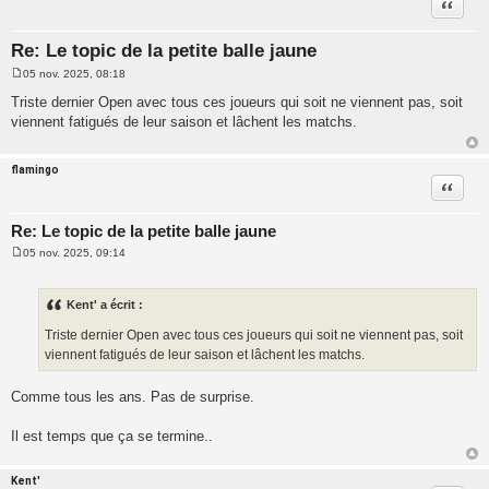
Citatio
Re: Le topic de la petite balle jaune
05 nov. 2025, 08:18
M
e
Triste dernier Open avec tous ces joueurs qui soit ne viennent pas, soit
s
viennent fatigués de leur saison et lâchent les matchs.
s
a
g
e
flamingo
Citatio
Re: Le topic de la petite balle jaune
05 nov. 2025, 09:14
M
e
s
s
Kent' a écrit :
a
g
Triste dernier Open avec tous ces joueurs qui soit ne viennent pas, soit
e
viennent fatigués de leur saison et lâchent les matchs.
Comme tous les ans. Pas de surprise.
Il est temps que ça se termine..
Kent'