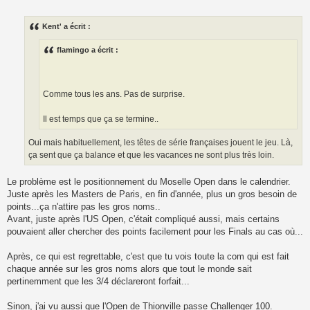
e
s
s
Kent' a écrit :
a
g
e
flamingo a écrit :
Comme tous les ans. Pas de surprise.
Il est temps que ça se termine..
Oui mais habituellement, les têtes de série françaises jouent le jeu. Là,
ça sent que ça balance et que les vacances ne sont plus très loin.
Le problème est le positionnement du Moselle Open dans le calendrier.
Juste après les Masters de Paris, en fin d'année, plus un gros besoin de
points...ça n'attire pas les gros noms..
Avant, juste après l'US Open, c'était compliqué aussi, mais certains
pouvaient aller chercher des points facilement pour les Finals au cas où...
Après, ce qui est regrettable, c'est que tu vois toute la com qui est fait
chaque année sur les gros noms alors que tout le monde sait
pertinemment que les 3/4 déclareront forfait...
Sinon, j'ai vu aussi que l'Open de Thionville passe Challenger 100.