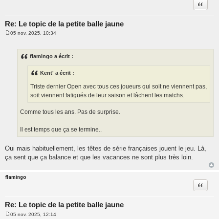
Citatio
Re: Le topic de la petite balle jaune
05 nov. 2025, 10:34
M
e
s
s
flamingo a écrit :
a
g
e
Kent' a écrit :
Triste dernier Open avec tous ces joueurs qui soit ne viennent pas,
soit viennent fatigués de leur saison et lâchent les matchs.
Comme tous les ans. Pas de surprise.
Il est temps que ça se termine..
Oui mais habituellement, les têtes de série françaises jouent le jeu. Là,
ça sent que ça balance et que les vacances ne sont plus très loin.
flamingo
Citatio
Re: Le topic de la petite balle jaune
05 nov. 2025, 12:14
M