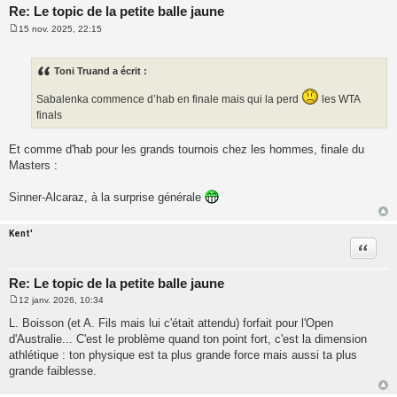
Re: Le topic de la petite balle jaune
15 nov. 2025, 22:15
M
e
s
s
Toni Truand a écrit :
a
g
Sabalenka commence d’hab en finale mais qui la perd
les WTA
e
finals
Et comme d'hab pour les grands tournois chez les hommes, finale du
Masters :
Sinner-Alcaraz, à la surprise générale
Kent'
Citatio
Re: Le topic de la petite balle jaune
12 janv. 2026, 10:34
M
e
L. Boisson (et A. Fils mais lui c'était attendu) forfait pour l'Open
s
d'Australie... C'est le problème quand ton point fort, c'est la dimension
s
a
athlétique : ton physique est ta plus grande force mais aussi ta plus
g
grande faiblesse.
e