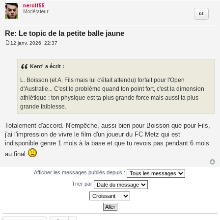
nerolf55
Modérateur
Citatio
Re: Le topic de la petite balle jaune
12 janv. 2026, 22:37
M
e
s
s
Kent' a écrit :
a
g
L. Boisson (et A. Fils mais lui c'était attendu) forfait pour l'Open
e
d'Australie... C'est le problème quand ton point fort, c'est la dimension
athlétique : ton physique est ta plus grande force mais aussi ta plus
grande faiblesse.
Totalement d'accord. N'empêche, aussi bien pour Boisson que pour Fils,
j'ai l'impression de vivre le film d'un joueur du FC Metz qui est
indisponible genre 1 mois à la base et que tu revois pas pendant 6 mois
au final
Afficher les messages publiés depuis :
Trier par