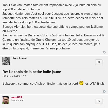
Tabur-Sackho, match totalement improbable avec 2 joueurs au delà du
top 200 au début du tournoi
Jacquet-Norrie, bon c'est cool pour Jacquet que j'apprecie bien et qui a
remporté ses 1ers matchs sur le circuit ATP à cette occasion mais c'est
aux alentours du top 150 actuellement....
Sonego-Altmaier, bon, ça aurait été une affiche sympa pour un 1/16eme
ou 1/8eme
Tien vs winner de Berretini-Vukic, c'est l'affiche des 1/4 si Berretini est là.
Ça reste un finaliste de Grand Chelem, ex-top 10,qui peut envoyer du
lourd quand son physique suit. Et Tien, un des jeunes qui monte, peut
être un futur grand, même dès l'année prochaine
Toni Truand
Citatio
Re: Le topic de la petite balle jaune
09 nov. 2025, 15:31
M
e
Sabalenka commence d’hab en finale mais qui la perd
les WTA finals
s
s
a
g
e
nerolf55
Modérateur
Citatio