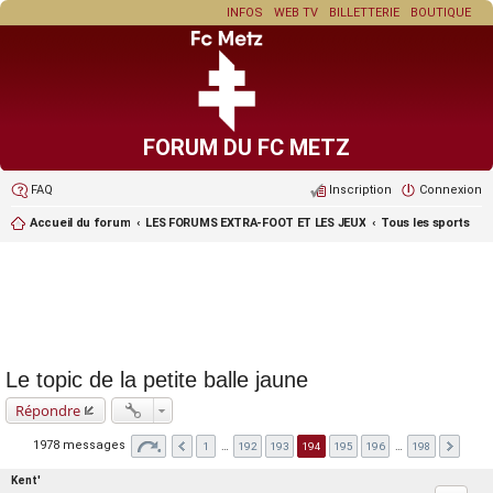
INFOS
WEB TV
BILLETTERIE
BOUTIQUE
FORUM DU FC METZ
FAQ
Inscription
Connexion
Accueil du forum
LES FORUMS EXTRA-FOOT ET LES JEUX
Tous les sports
Le topic de la petite balle jaune
Répondre
1978 messages
1
…
192
193
194
195
196
…
198
Kent'