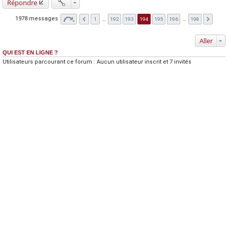
Répondre
1978 messages
1
…
192
193
194
195
196
…
198
Aller
QUI EST EN LIGNE ?
Utilisateurs parcourant ce forum : Aucun utilisateur inscrit et 7 invités