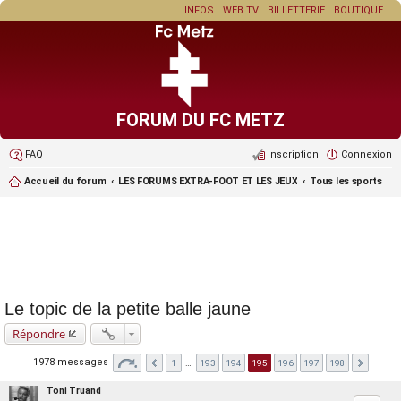
INFOS
WEB TV
BILLETTERIE
BOUTIQUE
FORUM DU FC METZ
FAQ
Inscription
Connexion
Accueil du forum
LES FORUMS EXTRA-FOOT ET LES JEUX
Tous les sports
Le topic de la petite balle jaune
Répondre
1978 messages
1
…
193
194
195
196
197
198
Toni Truand