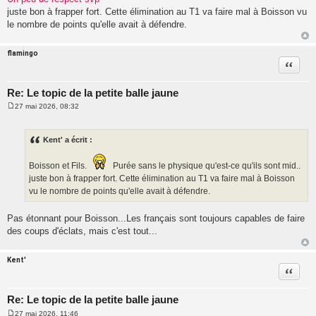
e
juste bon à frapper fort. Cette élimination au T1 va faire mal à Boisson vu
le nombre de points qu'elle avait à défendre.
flamingo
Citatio
Re: Le topic de la petite balle jaune
27 mai 2026, 08:32
M
e
s
s
Kent' a écrit :
a
g
e
Boisson et Fils.
Purée sans le physique qu'est-ce qu'ils sont mid..
juste bon à frapper fort. Cette élimination au T1 va faire mal à Boisson
vu le nombre de points qu'elle avait à défendre.
Pas étonnant pour Boisson...Les français sont toujours capables de faire
des coups d'éclats, mais c'est tout...
Kent'
Citatio
Re: Le topic de la petite balle jaune
27 mai 2026, 11:46