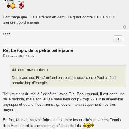
a
g
e
Dommage que Fils s’arrêtent en demi. Le quart contre Paul a dû lui
prendre trop d’énergie
Kent'
Citatio
Re: Le topic de la petite balle jaune
31 mars 2026, 13:05
M
e
s
s
Toni Truand a écrit :
a
g
Dommage que Fils s’arrêtent en demi. Le quart contre Paul a dû lui
e
prendre trop d’énergie
J'ai vraiment du mal à " adhérer " avec Fils. Beau tournoi, il est dans une
belle période, mais son jeu se base beaucoup - trop ? - sur la dimension
physique et quand il est moins, ça devient tennistiquement très très
moyen...
En fait, faudrait pouvoir faire un mix entre les qualités purement Tennis
d'un Humbert et la dimension athlétique de Fils.