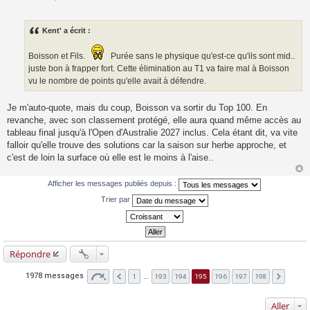
M
e
s
s
Kent' a écrit :
a
g
e
Boisson et Fils.
Purée sans le physique qu'est-ce qu'ils sont mid..
juste bon à frapper fort. Cette élimination au T1 va faire mal à Boisson
vu le nombre de points qu'elle avait à défendre.
Je m'auto-quote, mais du coup, Boisson va sortir du Top 100. En
revanche, avec son classement protégé, elle aura quand même accès au
tableau final jusqu'à l'Open d'Australie 2027 inclus. Cela étant dit, va vite
falloir qu'elle trouve des solutions car la saison sur herbe approche, et
c'est de loin la surface où elle est le moins à l'aise..
Afficher les messages publiés depuis :
Trier par
Répondre
1978 messages
1
…
193
194
195
196
197
198
Aller