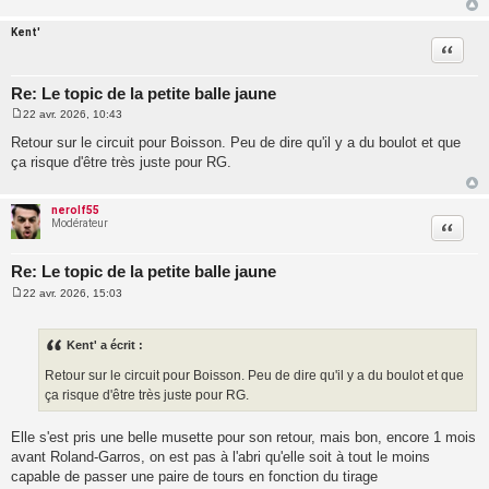
Kent'
Citatio
Re: Le topic de la petite balle jaune
22 avr. 2026, 10:43
M
e
Retour sur le circuit pour Boisson. Peu de dire qu'il y a du boulot et que
s
ça risque d'être très juste pour RG.
s
a
g
e
nerolf55
Modérateur
Citatio
Re: Le topic de la petite balle jaune
22 avr. 2026, 15:03
M
e
s
s
Kent' a écrit :
a
g
Retour sur le circuit pour Boisson. Peu de dire qu'il y a du boulot et que
e
ça risque d'être très juste pour RG.
Elle s'est pris une belle musette pour son retour, mais bon, encore 1 mois
avant Roland-Garros, on est pas à l'abri qu'elle soit à tout le moins
capable de passer une paire de tours en fonction du tirage