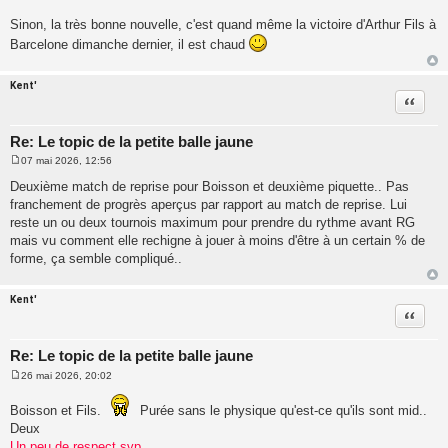
Sinon, la très bonne nouvelle, c'est quand même la victoire d'Arthur Fils à
Barcelone dimanche dernier, il est chaud
Kent'
Citatio
Re: Le topic de la petite balle jaune
07 mai 2026, 12:56
M
e
Deuxième match de reprise pour Boisson et deuxième piquette.. Pas
s
franchement de progrès aperçus par rapport au match de reprise. Lui
s
a
reste un ou deux tournois maximum pour prendre du rythme avant RG
g
mais vu comment elle rechigne à jouer à moins d'être à un certain % de
e
forme, ça semble compliqué..
Kent'
Citatio
Re: Le topic de la petite balle jaune
26 mai 2026, 20:02
M
e
Boisson et Fils.
s
Purée sans le physique qu'est-ce qu'ils sont mid..
s
Deux
a
Un peu de respect svp
g